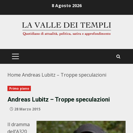
Zum
8 Agosto 2026
Inhalt
springen
PRIMÄRES
MENÜ
Home
Andreas Lubitz – Troppe speculazioni
Primo piano
Andreas Lubitz – Troppe speculazioni
28 Marzo 2015
Il dramma
dell’A320