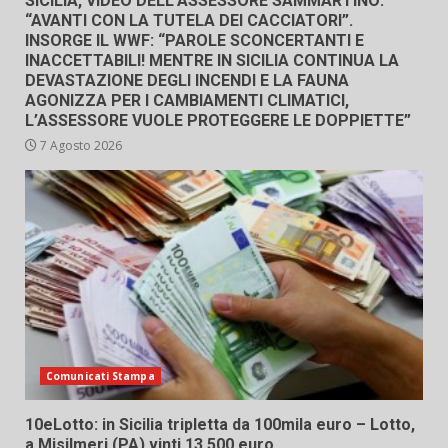
SICILIA, VIDEO DELL’ASSESSORE SAMMARTINO:
“AVANTI CON LA TUTELA DEI CACCIATORI”.
INSORGE IL WWF: “PAROLE SCONCERTANTI E
INACCETTABILI! MENTRE IN SICILIA CONTINUA LA
DEVASTAZIONE DEGLI INCENDI E LA FAUNA
AGONIZZA PER I CAMBIAMENTI CLIMATICI,
L’ASSESSORE VUOLE PROTEGGERE LE DOPPIETTE”
7 Agosto 2026
Comunicati Stampa
10eLotto: in Sicilia tripletta da 100mila euro – Lotto,
a Misilmeri (PA) vinti 13.500 euro