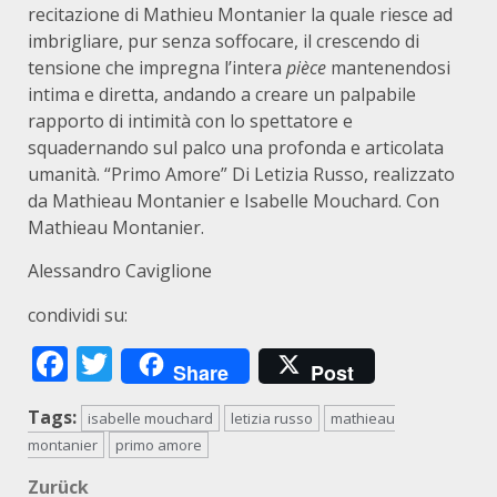
recitazione di Mathieu Montanier la quale riesce ad
imbrigliare, pur senza soffocare, il crescendo di
tensione che impregna l’intera
pièce
mantenendosi
intima e diretta, andando a creare un palpabile
rapporto di intimità con lo spettatore e
squadernando sul palco una profonda e articolata
umanità. “Primo Amore” Di Letizia Russo, realizzato
da Mathieau Montanier e Isabelle Mouchard. Con
Mathieau Montanier.
Alessandro Caviglione
condividi su:
Facebook
Twitter
Share
Post
Tags:
isabelle mouchard
letizia russo
mathieau
montanier
primo amore
Beitragsnavigation
Zurück