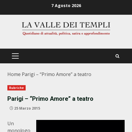
Zum
7 Agosto 2026
Inhalt
springen
PRIMÄRES
MENÜ
Home
Parigi – “Primo Amore” a teatro
Rubriche
Parigi – “Primo Amore” a teatro
25 Marzo 2015
Un
monologo