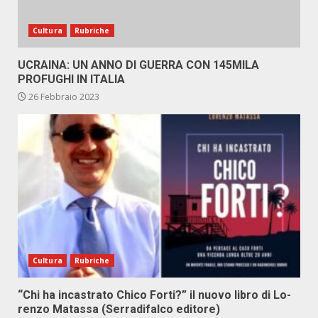
Cultura
Rubriche
UCRAINA: UN ANNO DI GUERRA CON 145MILA
PROFUGHI IN ITALIA
26 Febbraio 2023
Cultura
Rubriche
“Chi ha in­ca­stra­to Chi­co For­ti?” il nuo­vo li­bro di Lo­
ren­zo Ma­tas­sa (Ser­ra­di­fal­co edi­to­re)