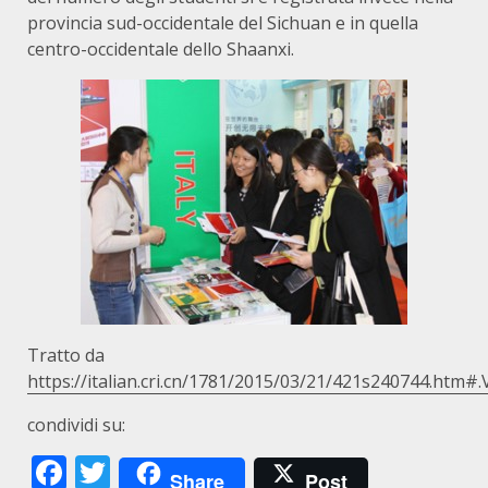
provincia sud-occidentale del Sichuan e in quella
centro-occidentale dello Shaanxi.
Tratto da
https://italian.cri.cn/1781/2015/03/21/421s240744.ht
condividi su:
Facebook
Twitter
Share
Post