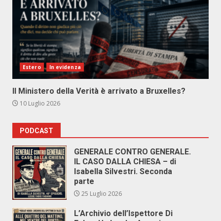
Estero
In evidenza
Il Ministero della Verità è arrivato a Bruxelles?
10 Luglio 2026
PODCAST
GENERALE CONTRO GENERALE.
IL CASO DALLA CHIESA – di
Isabella Silvestri. Seconda
parte
25 Luglio 2026
L’Archivio dell’Ispettore Di