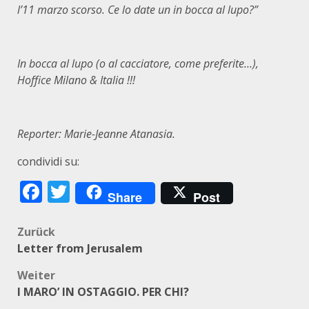
l’11 marzo scorso. Ce lo date un in bocca al lupo?”
In bocca al lupo (o al cacciatore, come preferite…),
Hoffice Milano & Italia !!!
Reporter: Marie-Jeanne Atanasia.
condividi su:
Facebook
Twitter
Share
Post
Beitragsnavigation
Zurück
Letter from Jerusalem
Weiter
I MARO’ IN OSTAGGIO. PER CHI?