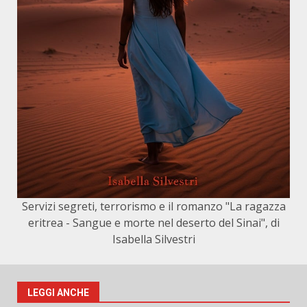
Servizi segreti, terrorismo e il romanzo "La ragazza
eritrea - Sangue e morte nel deserto del Sinai", di
Isabella Silvestri
LEGGI ANCHE