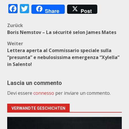
Facebook
Twitter
Share
Post
Beitragsnavigation
Zurück
Boris Nemstov – La sécurité selon James Mates
Weiter
Lettera aperta al Commissario speciale sulla
“presunta” e nebulosissima emergenza “Xylella”
in Salento!
Lascia un commento
Devi essere
connesso
per inviare un commento.
VERWANDTE GESCHICHTEN