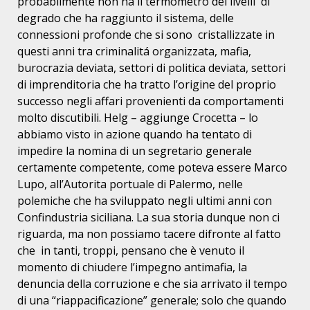
probabilmente non ha il termometro dei livelli
di
degrado che ha raggiunto il sistema, delle
connessioni profonde che si sono
cristallizzate in
questi anni tra criminalitá organizzata, mafia,
burocrazia
deviata, settori di politica deviata, settori
di imprenditoria che ha tratto
l’origine del proprio
successo negli affari provenienti da comportamenti
molto
discutibili. Helg – aggiunge Crocetta – lo
abbiamo visto in azione quando ha
tentato di
impedire la nomina di un segretario generale
certamente competente,
come poteva essere Marco
Lupo, all’Autorita portuale di Palermo, nelle
polemiche che ha sviluppato negli ultimi anni con
Confindustria siciliana. La
sua storia dunque non ci
riguarda, ma non possiamo tacere difronte al fatto
che
in tanti, troppi, pensano che è venuto il
momento di chiudere l’impegno
antimafia, la
denuncia della corruzione e che sia arrivato il tempo
di una
“riappacificazione” generale; solo che quando