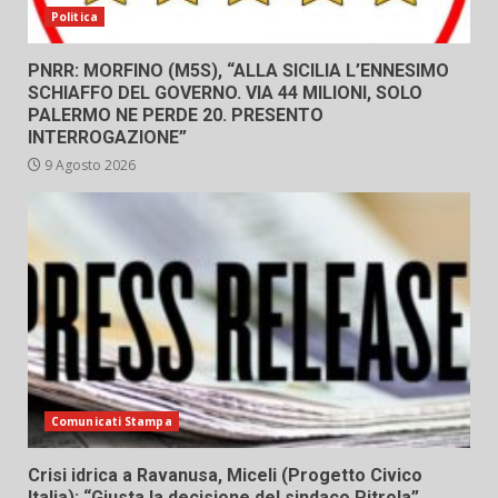
Politica
PNRR: MORFINO (M5S), “ALLA SICILIA L’ENNESIMO
SCHIAFFO DEL GOVERNO. VIA 44 MILIONI, SOLO
PALERMO NE PERDE 20. PRESENTO
INTERROGAZIONE”
9 Agosto 2026
Comunicati Stampa
Crisi idrica a Ravanusa, Miceli (Progetto Civico
Italia): “Giusta la decisione del sindaco Pitrola”