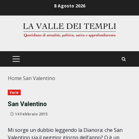
Zum
8 Agosto 2026
Inhalt
springen
PRIMÄRES
MENÜ
Home
San Valentino
Varie
San Valentino
14 Febbraio 2015
Mi sorge un dubbio leggendo la Dianora: che San
Valentino sia il peggior giorno dell’anno? O è un