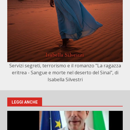
Servizi segreti, terrorismo e il romanzo "La ragazza
eritrea - Sangue e morte nel deserto del Sinai", di
Isabella Silvestri
LEGGI ANCHE