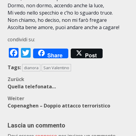
Dormo, non dormo, accendo anche la luce,
Mi vedo nello specchio e c’ho lo sguardo truce.
Non chiamo, ho deciso, non mi farò fregare
Ascolta bene amore, puoi andare anche a cagare!
condividi su:
Facebook
Twitter
Share
Post
Tags:
dianora
San Valentino
Beitragsnavigation
Zurück
Quella telefonata…
Weiter
Copenaghen – Doppio attacco terroristico
Lascia un commento