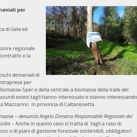
maniali per
a di Gela ed
essore regionale
contratto e la
boschi demaniali di
intraprese per
 Biomasse-Sper e della centrale a biomasse della Valle del
ssurdi estesi tagli hanno interessato e stanno interessand
o a Mazzarino in provincia di Caltanissetta.
iomasse –
denuncia Angelo Dimarca Responsabile Regionale del
cilia
– Anche in questo caso si tratta di tagli a raso di
co o di piani di gestione forestale sostenibili, obbligatori