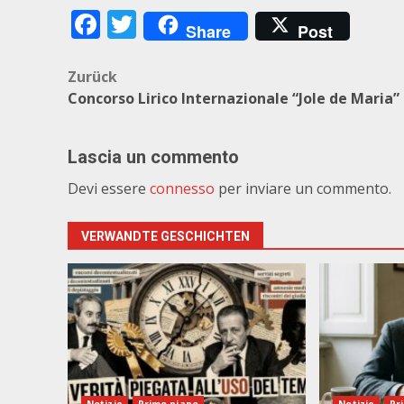
Facebook
Twitter
Share
Post
Beitragsnavigation
Zurück
Concorso Lirico Internazionale “Jole de Maria”
Lascia un commento
Devi essere
connesso
per inviare un commento.
VERWANDTE GESCHICHTEN