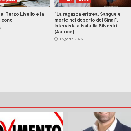
imo piano
Cultura
Notizie
el Terzo Livello e la
“La ragazza eritrea. Sangue e
alcone
morte nel deserto del Sinai”.
Intervista a Isabella Silvestri
6
(Autrice)
3 Agosto 2026