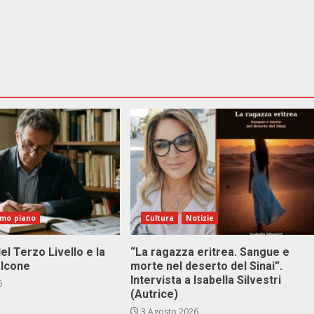
imo piano
Cultura
Notizie
el Terzo Livello e la
“La ragazza eritrea. Sangue e
alcone
morte nel deserto del Sinai”.
Intervista a Isabella Silvestri
6
(Autrice)
3 Agosto 2026