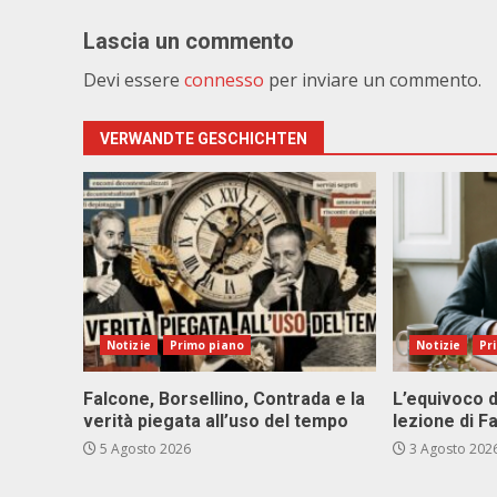
Lascia un commento
Devi essere
connesso
per inviare un commento.
VERWANDTE GESCHICHTEN
Notizie
Primo piano
Notizie
Pr
Falcone, Borsellino, Contrada e la
L’equivoco d
verità piegata all’uso del tempo
lezione di F
5 Agosto 2026
3 Agosto 202