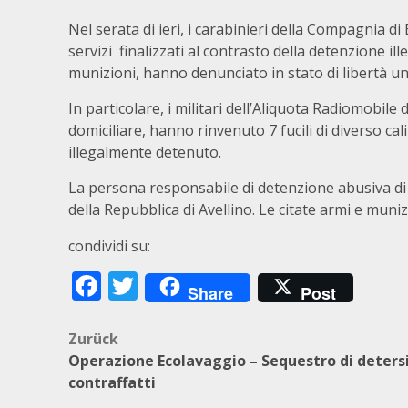
Nel serata di ieri, i carabinieri della Compagnia di
servizi finalizzati al contrasto della detenzione ill
munizioni, hanno denunciato in stato di libertà u
In particolare, i militari dell’Aliquota Radiomobil
domiciliare, hanno rinvenuto 7 fucili di diverso cali
illegalmente detenuto.
La persona responsabile di detenzione abusiva di
della Repubblica di Avellino. Le citate armi e mun
condividi su:
Facebook
Twitter
Share
Post
Beitragsnavigation
Zurück
Operazione Ecolavaggio – Sequestro di detersi
contraffatti