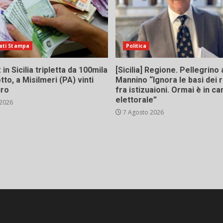
ati Stampa
Politica
in Sicilia tripletta da 100mila
[Sicilia] Regione. Pellegrino 
tto, a Misilmeri (PA) vinti
Mannino “Ignora le basi dei 
uro
fra istizuaioni. Ormai è in 
elettorale”
 2026
7 Agosto 2026