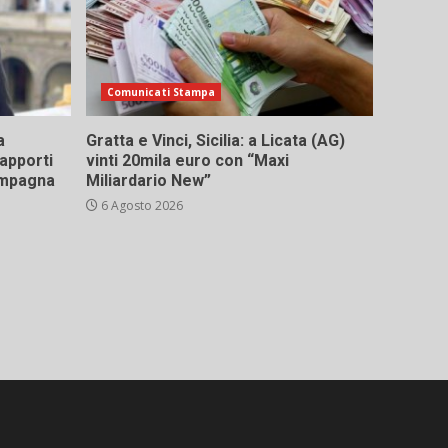
Comunicati Stampa
a
Gratta e Vinci, Sicilia: a Licata (AG)
rapporti
vinti 20mila euro con “Maxi
campagna
Miliardario New”
6 Agosto 2026