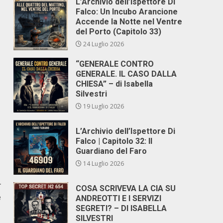
L’Archivio dell’Ispettore Di
Falco: Un Incubo Arancione
Accende la Notte nel Ventre
del Porto (Capitolo 33)
24 Luglio 2026
“GENERALE CONTRO
GENERALE. IL CASO DALLA
CHIESA” – di Isabella
Silvestri
19 Luglio 2026
L’Archivio dell’Ispettore Di
Falco | Capitolo 32: Il
Guardiano del Faro
14 Luglio 2026
r
COSA SCRIVEVA LA CIA SU
e
ANDREOTTI E I SERVIZI
SEGRETI? – DI ISABELLA
SILVESTRI