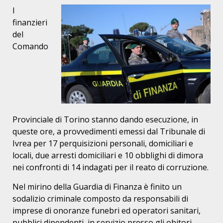
I
finanzieri
del
Comando
Provinciale di Torino stanno dando esecuzione, in
queste ore, a provvedimenti emessi dal Tribunale di
Ivrea per 17 perquisizioni personali, domiciliari e
locali, due arresti domiciliari e 10 obblighi di dimora
nei confronti di 14 indagati per il reato di corruzione.
Nel mirino della Guardia di Finanza è finito un
sodalizio criminale composto da responsabili di
imprese di onoranze funebri ed operatori sanitari,
pubblici dipendenti, in servizio presso gli obitori