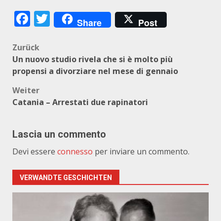
Facebook
Twitter
Share
Post
Beitragsnavigation
Zurück
Un nuovo studio rivela che si è molto più
propensi a divorziare nel mese di gennaio
Weiter
Catania – Arrestati due rapinatori
Lascia un commento
Devi essere
connesso
per inviare un commento.
VERWANDTE GESCHICHTEN