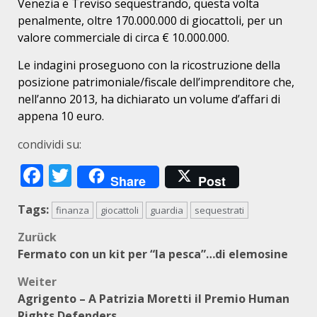
Venezia e Treviso sequestrando, questa volta
penalmente, oltre 170.000.000 di giocattoli, per un
valore commerciale di circa € 10.000.000.
Le indagini proseguono con la ricostruzione della
posizione patrimoniale/fiscale dell’imprenditore che,
nell’anno 2013, ha dichiarato un volume d’affari di
appena 10 euro.
condividi su:
Facebook
Twitter
Share
Post
Tags:
finanza
giocattoli
guardia
sequestrati
Beitragsnavigation
Zurück
Fermato con un kit per “la pesca”…di elemosine
Weiter
Agrigento – A Patrizia Moretti il Premio Human
Rights Defenders