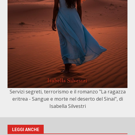
Servizi segreti, terrorismo e il romanzo "La ragazza
eritrea - Sangue e morte nel deserto del Sinai", di
Isabella Silvestri
LEGGI ANCHE