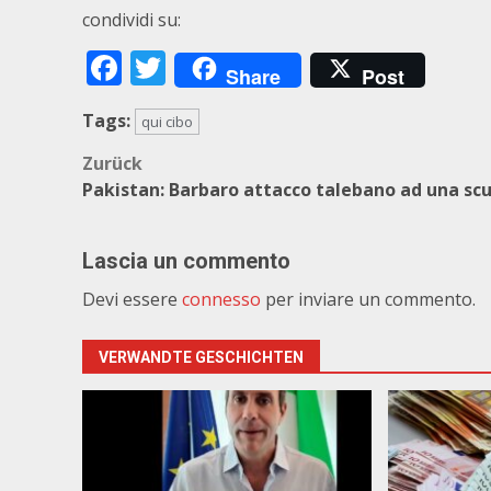
condividi su:
Facebook
Twitter
Share
Post
Tags:
qui cibo
Beitragsnavigation
Zurück
Pakistan: Barbaro attacco talebano ad una sc
Lascia un commento
Devi essere
connesso
per inviare un commento.
VERWANDTE GESCHICHTEN