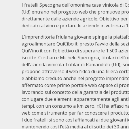
I fratelli Specogna dell’omonima casa vinicola di 
(Ud) entrano nel progetto web che promuove prod
direttamente dalle aziende agricole. Obiettivo per
dedicato al vino e portare le aziende in vetrina a 1
L’imprenditoria friulana giovane spinge la piatta
agroalimentare QuiCibo.it: presto l’avvio della sez
QuiVino.it con l’obiettivo di superare le 1.500 azie
iscritte. Cristian e Michele Specogna, titolari de
dell’azienda vinicola Toblar di Ramandolo (Ud), so
propone attraverso il web l’idea di una filiera co
e abbiamo creduto anche nel progetto imprenditori
affermato come primo portale web capace di pro
lavorando sul concetto della garanzia del produtt
coniugare due elementi apparentemente agli antip
tempi, con un consumo a km zero. «Ci ha affascinat
web come strumento per far conoscere i produttor
I due fratelli si sono così affiancati ai due giovan
mantenendo così l’età media al di sotto dei 30 anni