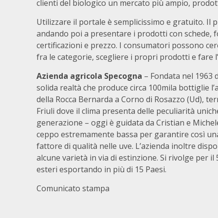
clienti del biologico un mercato più ampio, prodotti
Utilizzare il portale è semplicissimo e gratuito. Il
andando poi a presentare i prodotti con schede, fo
certificazioni e prezzo. I consumatori possono ce
fra le categorie, scegliere i propri prodotti e fare l
Azienda agricola Specogna
– Fondata nel 1963 
solida realtà che produce circa 100mila bottiglie l’a
della Rocca Bernarda a Corno di Rosazzo (Ud), terre
Friuli dove il clima presenta delle peculiarità uniche
generazione – oggi è guidata da Cristian e Miche
ceppo estremamente bassa per garantire così una 
fattore di qualità nelle uve. L’azienda inoltre disp
alcune varietà in via di estinzione. Si rivolge per 
esteri esportando in più di 15 Paesi.
Comunicato stampa