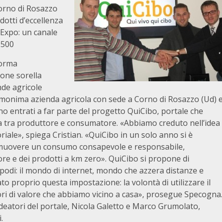
Corno di Rosazzo
otti d’eccellenza
 Expo: un canale
.500
forma
ione sorella
nde agricole
ll’omonima azienda agricola con sede a Corno di Rosazzo (Ud) 
no entrati a far parte del progetto QuiCibo, portale che
rta tra produttore e consumatore. «Abbiamo creduto nell’idea
ale», spiega Cristian. «QuiCibo in un solo anno si è
muovere un consumo consapevole e responsabile,
ore e dei prodotti a km zero». QuiCibo si propone di
odi: il mondo di internet, mondo che azzera distanze e
o proprio questa impostazione: la volontà di utilizzare il
i di valore che abbiamo vicino a casa», prosegue Specogna
i ideatori del portale, Nicola Galetto e Marco Grumolato,
.