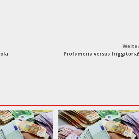
Weite
uola
Profumeria versus friggitoria