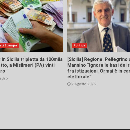
ati Stampa
Politica
in Sicilia tripletta da 100mila
[Sicilia] Regione. Pellegrino 
tto, a Misilmeri (PA) vinti
Mannino “Ignora le basi dei 
uro
fra istizuaioni. Ormai è in 
elettorale”
 2026
7 Agosto 2026