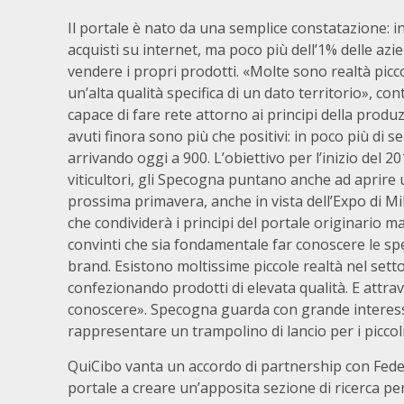
Il portale è nato da una semplice constatazione: in
acquisti su internet, ma poco più dell’1% delle az
vendere i propri prodotti. «Molte sono realtà picc
un’alta qualità specifica di un dato territorio», c
capace di fare rete attorno ai principi della produz
avuti finora sono più che positivi: in poco più di 
arrivando oggi a 900. L’obiettivo per l’inizio del 
viticultori, gli Specogna puntano anche ad aprire u
prossima primavera, anche in vista dell’Expo di Mil
che condividerà i principi del portale originario 
convinti che sia fondamentale far conoscere le spec
brand. Esistono moltissime piccole realtà nel setto
confezionando prodotti di elevata qualità. E attr
conoscere». Specogna guarda con grande interes
rappresentare un trampolino di lancio per i piccoli
QuiCibo vanta un accordo di partnership con FederB
portale a creare un’apposita sezione di ricerca per 