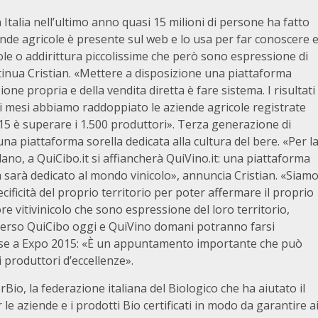
 Italia nell’ultimo anno quasi 15 milioni di persone ha fatto
iende agricole è presente sul web e lo usa per far conoscere 
ole o addirittura piccolissime che però sono espressione di
ontinua Cristian. «Mettere a disposizione una piattaforma
ione propria e della vendita diretta è fare sistema. I risultati
sei mesi abbiamo raddoppiato le aziende agricole registrate
2015 è superare i 1.500 produttori». Terza generazione di
na piattaforma sorella dedicata alla cultura del bere. «Per l
ano, a QuiCibo.it si affiancherà QuiVino.it: una piattaforma
ma sarà dedicato al mondo vinicolo», annuncia Cristian. «Siam
ificità del proprio territorio per poter affermare il proprio
re vitivinicolo che sono espressione del loro territorio,
averso QuiCibo oggi e QuiVino domani potranno farsi
se a Expo 2015: «È un appuntamento importante che può
 produttori d’eccellenze».
io, la federazione italiana del Biologico che ha aiutato il
le aziende e i prodotti Bio certificati in modo da garantire a