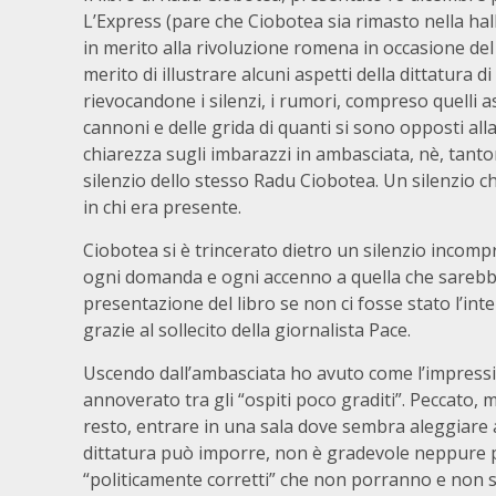
L’Express (pare che Ciobotea sia rimasto nella hall
in merito alla rivoluzione romena in occasione del
merito di illustrare alcuni aspetti della dittatura 
rievocandone i silenzi, i rumori, compreso quelli as
cannoni e delle grida di quanti si sono opposti alla
chiarezza sugli imbarazzi in ambasciata, nè, tant
silenzio dello stesso Radu Ciobotea. Un silenzio 
in chi era presente.
Ciobotea si è trincerato dietro un silenzio incomp
ogni domanda e ogni accenno a quella che sarebbe
presentazione del libro se non ci fosse stato l’int
grazie al sollecito della giornalista Pace.
Uscendo dall’ambasciata ho avuto come l’impressi
annoverato tra gli “ospiti poco graditi”. Peccato,
resto, entrare in una sala dove sembra aleggiare an
dittatura può imporre, non è gradevole neppure per 
“politicamente corretti” che non porranno e non