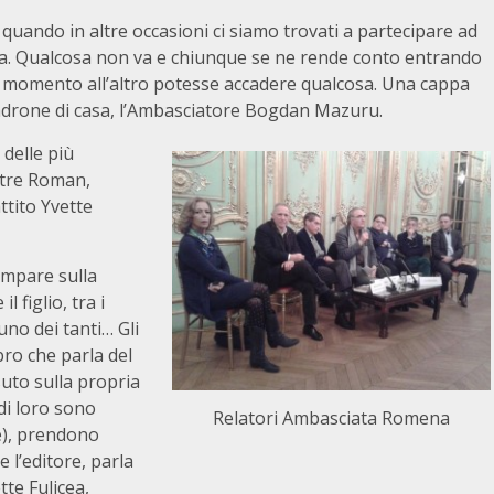
e quando in altre occasioni ci siamo trovati a partecipare ad
iata. Qualcosa non va e chiunque se ne rende conto entrando
n momento all’altro potesse accadere qualcosa. Una cappa
 padrone di casa, l’Ambasciatore Bogdan Mazuru.
 delle più
etre Roman,
ttito Yvette
compare sulla
l figlio, tra i
 uno dei tanti… Gli
bro che parla del
suto sulla propria
di loro sono
Relatori Ambasciata Romena
te), prendono
e l’editore, parla
tte Fulicea,