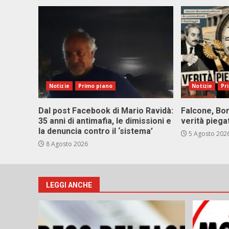
Notizie
Primo piano
Notizie
Pr
Dal post Facebook di Mario Ravidà:
Falcone, Bor
35 anni di antimafia, le dimissioni e
verità piega
la denuncia contro il ‘sistema’
5 Agosto 202
8 Agosto 2026
LEGGI ANCHE