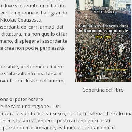
) dove si è tenuto un dibattito
 venticinquennale, ha il grande
di Nicolae Ceaușescu,
sordanti dei carri armati, dei
 dittatura, ma non quello di far
omeno, di spiegare l’assordante
che crea non poche perplessità
rensibile, preferendo eludere
 stata soltanto una farsa di
ervento conclusivo dell’autore,
Copertina del libro
one di poter essere
 me ne farò una ragione… Del
cora lo spirito di Ceaușescu, con tutti i silenzi che solo un
me. Lascio volentieri il posto ai tanti giornalisti
 si porranno mai domande, evitando accuratamente di