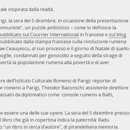
le inspirata dalla realtà.
igi, la sera del 5 dicembre, in occasione della presentazione
comuniste”, un puzzle ambizioso – come lo definisce la
pubblicato sul Courrier International
in francese e
sul blog
pubblicato dalla stampa francese sulla rivoluzione rumena
ae Ceaușescu, al suo processo e il giorno di Natale di quello
oglie, condannati per genocidio a seguito della strage di
overtà la popolazione rumena alla povertà e di aver
re dell’Istituto Culturale Romeno di Parigi; reporter di
ore romeno a Parigi, Theodor Baconschi; assistente direttore
 passato da diplomatico come console rumeno a Balti,
e essere una delle sue opere. La sera del 5 dicembre presso
 libro che già in copertina indica la paternità: Radu
 “un libro in cerca d’autore”, di pirandelliana memoria.