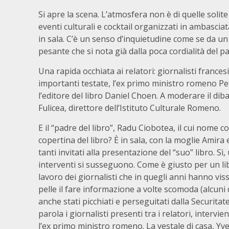
Si apre la scena. L’atmosfera non è di quelle solit
eventi culturali e cocktail organizzati in ambasc
in sala. C’è un senso d’inquietudine come se da u
pesante che si nota già dalla poca cordialità del
Una rapida occhiata ai relatori: giornalisti francesi
importanti testate, l’ex primo ministro romeno P
l’editore del libro Daniel Choen. A moderare il diba
Fulicea, direttore dell’Istituto Culturale Romeno.
E il “padre del libro”, Radu Ciobotea, il cui nome 
copertina del libro? È in sala, con la moglie Amira e i
tanti invitati alla presentazione del “suo” libro. Sì,
interventi si susseguono. Come è giusto per un li
lavoro dei giornalisti che in quegli anni hanno vis
pelle il fare informazione a volte scomoda (alcuni 
anche stati picchiati e perseguitati dalla Securita
parola i giornalisti presenti tra i relatori, intervien
l’ex primo ministro romeno. La vestale di casa, Yve