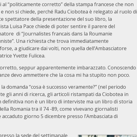
 al “politicamente corretto” della stampa francese che non
 e non si chiede, perché Radu Ciobotea è relegato al ruolo di
e spettatore della presentazione del suo libro, la
ista Luisa Pace chiede di poter sentire il parere del
natore di “Journalistes francais dans la Roumanie
iste”. Una richiesta che trova immediatamente
rse, a giudicare dai volti, non quella dell’Ambasciatore
rice Yvette Fulicea.
o corretto, seppur apparentemente imbarazzato. Conoscendo
stanze devo ammettere che la cosa mi ha stupito non poco.
e, la domanda “cosa è successo veramente?” (nel periodo
 gli anni di ricerca, gli articoli ristampati da Ciobotea in
definitiva non è un libro di interviste ma un libro di storia
ella Romania tra il 74 -89, come vivevano giornalisti
è accaduto giorno 5 dicembre presso l’Ambasciata di
 presso la sede del settimanale