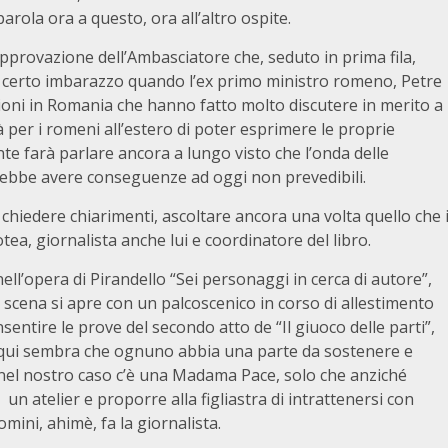
rola ora a questo, ora all’altro ospite.
approvazione dell’Ambasciatore che, seduto in prima fila,
 un certo imbarazzo quando l’ex primo ministro romeno, Petre
zioni in Romania che hanno fatto molto discutere in merito a
à per i romeni all’estero di poter esprimere le proprie
te farà parlare ancora a lungo visto che l’onda delle
rebbe avere conseguenze ad oggi non prevedibili.
, chiedere chiarimenti, ascoltare ancora una volta quello che 
tea, giornalista anche lui e coordinatore del libro.
ll’opera di Pirandello “Sei personaggi in cerca di autore”,
 scena si apre con un palcoscenico in corso di allestimento
sentire le prove del secondo atto de “Il giuoco delle parti”,
qui sembra che ognuno abbia una parte da sostenere e
nel nostro caso c’è una Madama Pace, solo che anziché
 un atelier e proporre alla figliastra di intrattenersi con
omini, ahimè, fa la giornalista.