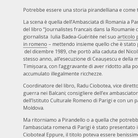
Potrebbe essere una storia pirandelliana e come ta
La scena è quella dell’Ambasciata di Romania a Par
del libro “Journalistes francais dans la Roumanie 
giornalista Iulia Badea-Guéritée nel suo
articolo 
in romeno
– mettendo insieme quello che è stato 
del dicembre 1989, che portò alla caduta del Nicol
stesso anno, all’esecuzione di Ceaușescu e della m
Timișoara, con l’aggravante di aver ridotto alla p
accumulato illegalmente ricchezze.
Coordinatore del libro, Radu Ciobotea, vice diretto
guerra nei Balcani; consigliere dell’ex ambasciat
dell’Istituto Culturale Romeno di Parigi e con un
Moldova.
Ma ritorniamo a Pirandello o a quella che potrebb
l’ambasciata romena di Parigi è stato presentato il
Ciobotea! Eppure, il titolo poteva essere benissimo