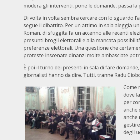
modera gli interventi, pone le domande, passa la pa
Di volta in volta sembra cercare con lo sguardo l’
segue il dibattito. Per un attimo in sala aleggia
Roman, di sfuggita fa un accenno alle recenti ele
presunti brogli elettorali
e alla mancata possibilit
preferenze elettorali. Una questione che certamen
proteste inscenate dinanzi molte ambasciate pot
È poi il turno dei presenti in sala di fare domande
giornalisti hanno da dire. Tutti, tranne Radu Ciobo
Come ne
dove la
per con
anche 
anche 
gestire
degli u