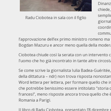
Dinanzi
chiede,
semplic
Radu Ciobotea in sala con il figlio
giornal
coordi
commun
l’approvazione dell’ex primo ministro romeno ma fo
Bogdan Mazuru e ancor meno quella della moderat
Ciobotea chiude così la serata con un intervent
l’uomo che ho già incontrato in tante altre circo
Se come scrive la giornalista Iulia Badea-Guérité
della dittatura – ndr) non trova risposta nonostante
Word lettera per lettera, per formare quello che in 
che potrebbe benissimo essere intitolato “storia d
francesi”, meno risposte ancora trova quello che 
Romania a Parigi.
Il libro di Radu Ciobotea, presentato l’8 dicembre