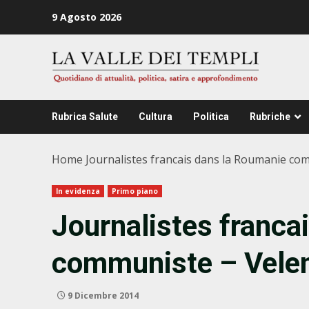
Zum
9 Agosto 2026
Inhalt
springen
Rubrica Salute
Cultura
Politica
Rubriche
Home
Journalistes francais dans la Roumanie co
In evidenza
Primo piano
Journalistes franca
communiste – Velen
9 Dicembre 2014