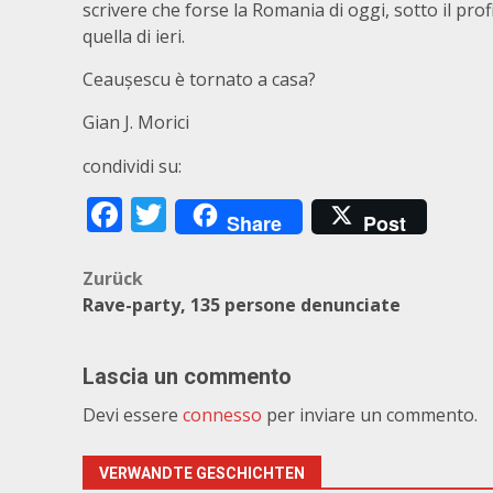
scrivere che forse la Romania di oggi, sotto il pr
quella di ieri.
Ceaușescu è tornato a casa?
Gian J. Morici
condividi su:
Facebook
Twitter
Share
Post
Beitragsnavigation
Zurück
Rave-party, 135 persone denunciate
Lascia un commento
Devi essere
connesso
per inviare un commento.
VERWANDTE GESCHICHTEN