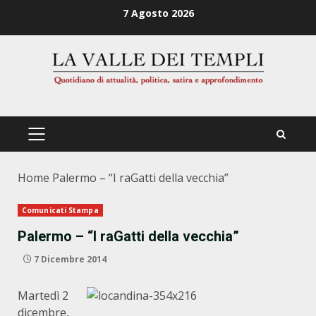
Zum
7 Agosto 2026
Inhalt
springen
PRIMÄRES
MENÜ
Home
Palermo – “I raGatti della vecchia”
Comunicati Stampa
Palermo – “I raGatti della vecchia”
7 Dicembre 2014
Martedì 2
dicembre,