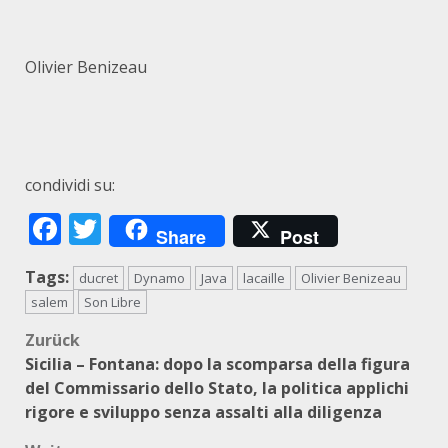
Olivier Benizeau
condividi su:
Facebook
Twitter
Share
Post
Tags:
ducret
Dynamo
Java
lacaille
Olivier Benizeau
salem
Son Libre
Beitragsnavigation
Zurück
Sicilia – Fontana: dopo la scomparsa della figura
del Commissario dello Stato, la politica applichi
rigore e sviluppo senza assalti alla diligenza