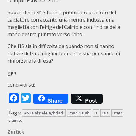
Olimpici Estivi del 2012.
Supporter dell’IS hanno pubblicato una foto del
calciatore con accanto una mentre indossa una
maglietta con l’effige del Califfo e con l’indice della
mano destra puntato verso l’alto.
Che l’IS sia in difficoltà da quando non si hanno
notizie del suo miglior bomber e stia pensando di
rinforzare la difesa?
gjm
condividi su:
Facebook
Twitter
Share
Post
Tags:
Abu Bakr Al-Baghdadi
Imad Najah
is
isis
stato
islamico
Beitragsnavigation
Zurück