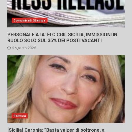
Comunicati Stampa
PERSONALE ATA: FLC CGIL SICILIA, IMMISSIONI IN
RUOLO SOLO SUL 35% DEI POSTI VACANTI
6 Agosto 2026
Politica
[Sicilia] Caronia: “Basta valzer di poltrone, a