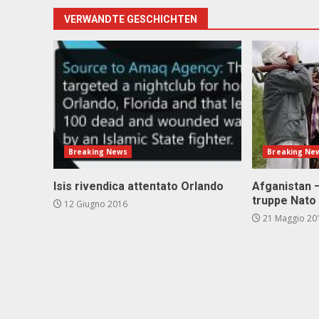
VERWANDTE GESCHICHTEN
Breaking News
Breaking Ne
Isis rivendica attentato Orlando
Afganistan –
truppe Nato
12 Giugno 2016
21 Maggio 20