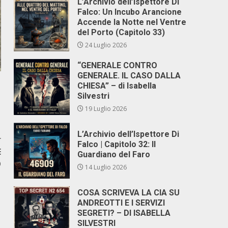
L’Archivio dell’Ispettore Di
Falco: Un Incubo Arancione
Accende la Notte nel Ventre
del Porto (Capitolo 33)
24 Luglio 2026
“GENERALE CONTRO
GENERALE. IL CASO DALLA
CHIESA” – di Isabella
Silvestri
19 Luglio 2026
L’Archivio dell’Ispettore Di
r
Falco | Capitolo 32: Il
E
Guardiano del Faro
O
14 Luglio 2026
COSA SCRIVEVA LA CIA SU
ANDREOTTI E I SERVIZI
SEGRETI? – DI ISABELLA
SILVESTRI