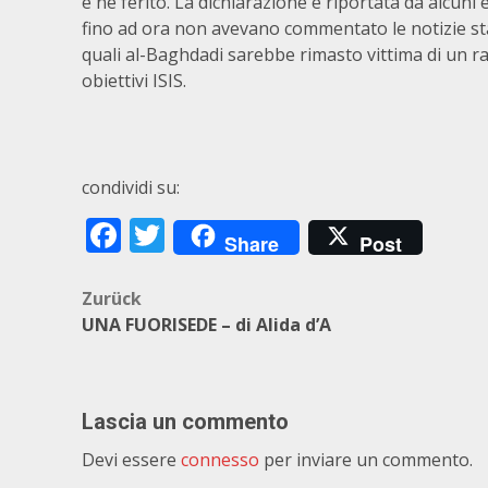
e nè ferito. La dichiarazione è riportata da alcuni e
fino ad ora non avevano commentato le notizie s
quali al-Baghdadi sarebbe rimasto vittima di un r
obiettivi ISIS.
condividi su:
Facebook
Twitter
Share
Post
Beitragsnavigation
Zurück
UNA FUORISEDE – di Alida d’A
Lascia un commento
Devi essere
connesso
per inviare un commento.