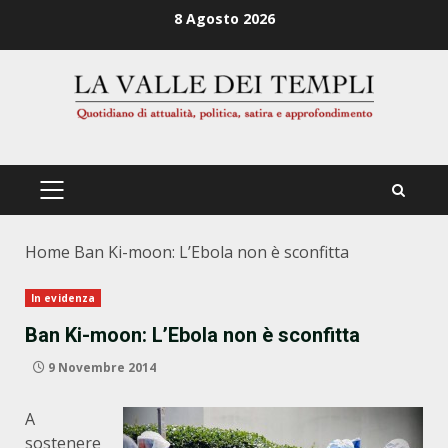
Zum
8 Agosto 2026
Inhalt
springen
PRIMÄRES
MENÜ
Home
Ban Ki-moon: L’Ebola non è sconfitta
In evidenza
Ban Ki-moon: L’Ebola non è sconfitta
9 Novembre 2014
A
sostenere