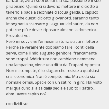
danzante, avrà i suoi bollori, la sua passione e il suo
priapismo. Quindi ci si devono mettere in diciotto a
tenerlo a bada a secchiate d’acqua gelida. E capisco
anche che questi diciotto giovanotti, saranno tanto
impegnati a scansare gli agguati del satiro, da non
poterne più e dover riposare almeno la domenica.
Provateci voi.
Però mi sovviene l’ennesima storia su cui riflettere.
Perchè se veramente dobbiamo fare i conti della
serva, come il mio augusto genitore, francamente
sono troppi. Addirittura non cambiano nemmeno
una lampadina, viene una ditta da Trapani. Apposta.
Non mi compete, è lo slogan che resiste a qualsiasi
crisi economica. Non è compito mio. Ma credo sia
normale ormai. Specie con un satiro in giro. Hai visto
mai qualcuno si alza dalla sedia e subito il satiro…
ehm…avete capito no?
condividi su: