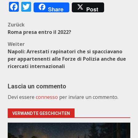
Facebook
Twitter
Share
Post
Beitragsnavigation
Zurück
Roma presa entro il 2022?
Weiter
Napoli: Arrestati rapinatori che si spacciavano
per appartenenti alle Forze di Polizia anche due
ricercati internazionali
Lascia un commento
Devi essere
connesso
per inviare un commento.
VERWANDTE GESCHICHTEN