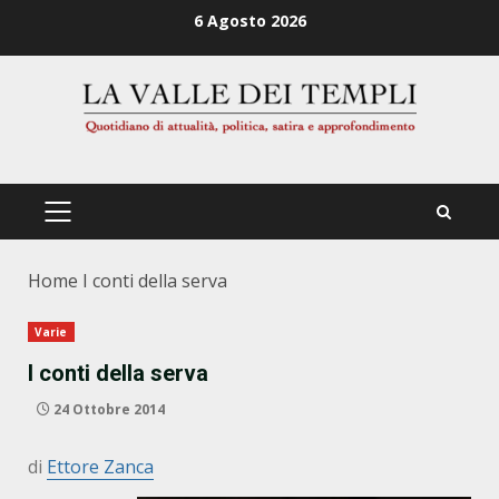
Zum
6 Agosto 2026
Inhalt
springen
PRIMÄRES
MENÜ
Home
I conti della serva
Varie
I conti della serva
24 Ottobre 2014
di
Ettore Zanca