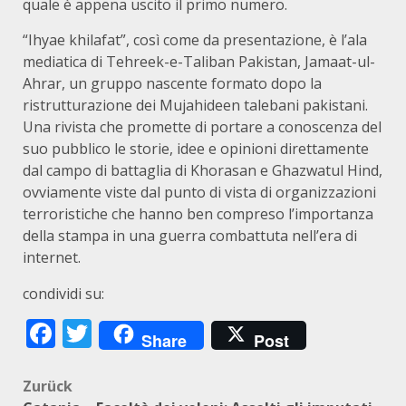
quale è appena uscito il primo numero.
“Ihyae khilafat”, così come da presentazione, è l’ala
mediatica di Tehreek-e-Taliban Pakistan, Jamaat-ul-
Ahrar, un gruppo nascente formato dopo la
ristrutturazione dei Mujahideen talebani pakistani.
Una rivista che promette di portare a conoscenza del
suo pubblico le storie, idee e opinioni direttamente
dal campo di battaglia di Khorasan e Ghazwatul Hind,
ovviamente viste dal punto di vista di organizzazioni
terroristiche che hanno ben compreso l’importanza
della stampa in una guerra combattuta nell’era di
internet.
condividi su:
Facebook
Twitter
Share
Post
Beitragsnavigation
Zurück