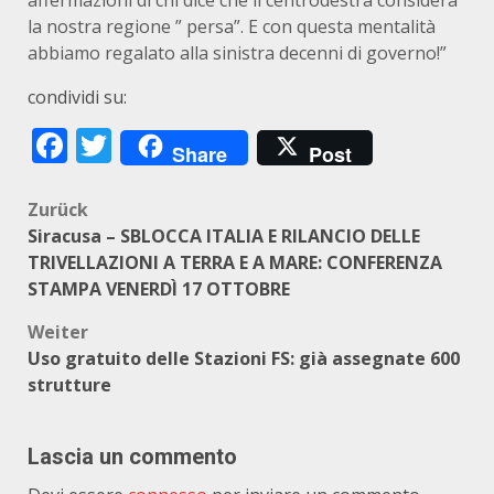
affermazioni di chi dice che il centrodestra considera
la nostra regione ” persa”. E con questa mentalità
abbiamo regalato alla sinistra decenni di governo!”
condividi su:
Facebook
Twitter
Share
Post
Beitragsnavigation
Zurück
Siracusa – SBLOCCA ITALIA E RILANCIO DELLE
TRIVELLAZIONI A TERRA E A MARE: CONFERENZA
STAMPA VENERDÌ 17 OTTOBRE
Weiter
Uso gratuito delle Stazioni FS: già assegnate 600
strutture
Lascia un commento