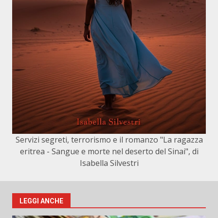
Servizi segreti, terrorismo e il romanzo "La ragazza
eritrea - Sangue e morte nel deserto del Sinai", di
Isabella Silvestri
LEGGI ANCHE