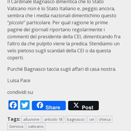
Il Cardinale Bagnasco dimentica che lo Stato
Vaticano non è lo Stato Italiano e, peggio ancora,
sembra che i media nazionali dimentichino questo
“
piccolo
” particolare. Per qual ragione le prime
pagine dei giornali riportano regolarmente i
commenti del presidente della CEI, dimenticando fra
l’altro da che pulpito viene la predica. Stendiamo un
velo pietoso sugli scandali della CEI o da questa
coperti.
Purché Bagnasco taccia sugli affari di casa nostra.
Luisa Pace
condividi su:
Facebook
Twitter
Share
Post
Tags:
alluvione
articolo 18
bagnasco
cei
chiesa
Genova
vativano