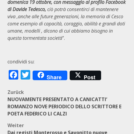
domenica 19 ottobre, con messaggio al profilo Facebook
di Davide Tedesco,
ciò potrà consentirci di mantenere
viva ,anche alle future generazioni, la memoria di Cesco
come esempio di capacità, coraggio, abilità e grandi doti
umane, modelli , dicono di cui abbiamo bisogno in
questa tormentata società
”.
condividi su:
Facebook
Twitter
Share
Post
Beitragsnavigation
Zurück
NUOVAMENTE PRESENTATO A CANICATTI’
ROMANZO NOVE PERIODICO DELLO SCRITTORE E
POETA FEDERICO LI CALZI
Weiter
Dai registi Monterosso e Savonitto nuove