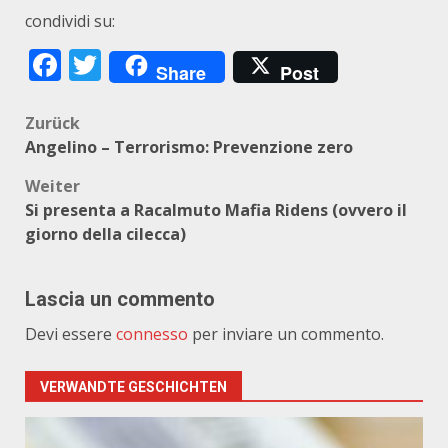
condividi su:
Facebook
Twitter
Share
Post
Beitragsnavigation
Zurück
Angelino – Terrorismo: Prevenzione zero
Weiter
Si presenta a Racalmuto Mafia Ridens (ovvero il
giorno della cilecca)
Lascia un commento
Devi essere
connesso
per inviare un commento.
VERWANDTE GESCHICHTEN