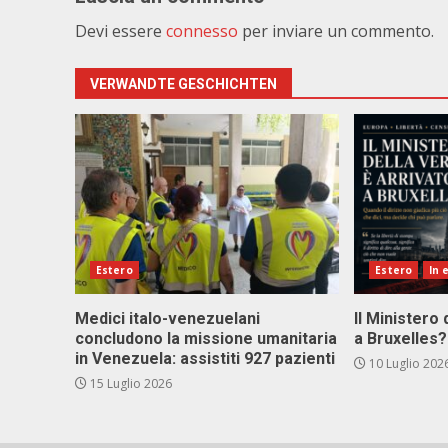
Devi essere
connesso
per inviare un commento.
VERWANDTE GESCHICHTEN
Estero
Estero
In 
Medici italo-venezuelani
Il Ministero 
concludono la missione umanitaria
a Bruxelles?
in Venezuela: assistiti 927 pazienti
10 Luglio 202
15 Luglio 2026