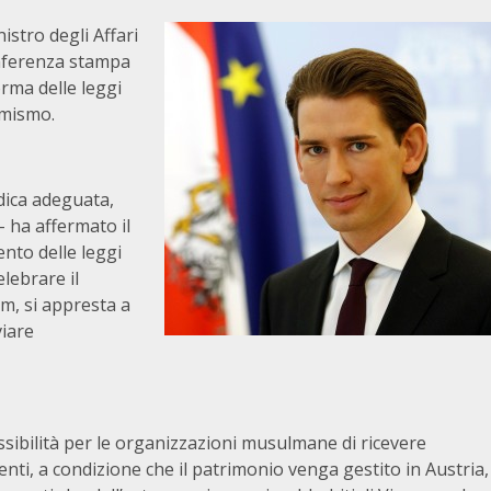
stro degli Affari
onferenza stampa
orma delle leggi
emismo.
dica adeguata,
 ha affermato il
nto delle leggi
lebrare il
am, si appresta a
viare
sibilità per le organizzazioni musulmane di ricevere
ti, a condizione che il patrimonio venga gestito in Austria,