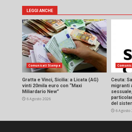
LEGGI ANCHE
Comunicati Stampa
Comunic
Gratta e Vinci, Sicilia: a Licata (AG)
Ceuta: Sa
vinti 20mila euro con “Maxi
migranti 
Miliardario New”
sessuale,
particola
6 Agosto 2026
del siste
6 Agosto