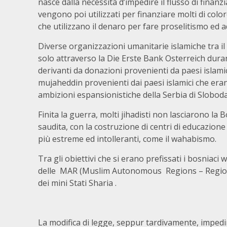
nasce dalla necessità d’impedire il flusso di finan
vengono poi utilizzati per finanziare molti di co
che utilizzano il denaro per fare proselitismo ed ad
Diverse organizzazioni umanitarie islamiche tra il 
solo attraverso la Die Erste Bank Osterreich dura
derivanti da donazioni provenienti da paesi islamici
mujaheddin provenienti dai paesi islamici che eran
ambizioni espansionistiche della Serbia di Sloboda
Finita la guerra, molti jihadisti non lasciarono la
saudita, con la costruzione di centri di educazio
più estreme ed intolleranti, come il wahabismo.
Tra gli obiettivi che si erano prefissati i bosniaci w
delle MAR (Muslim Autonomous Regions – Regio
dei mini Stati Sharia .
La modifica di legge, seppur tardivamente, impedi