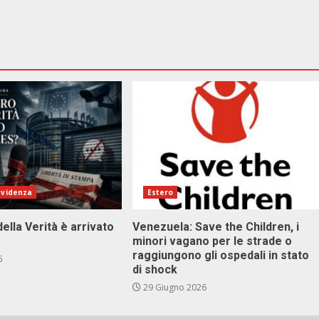
evidenza
Estero
della Verità è arrivato
Venezuela: Save the Children, i
minori vagano per le strade o
raggiungono gli ospedali in stato
6
di shock
29 Giugno 2026