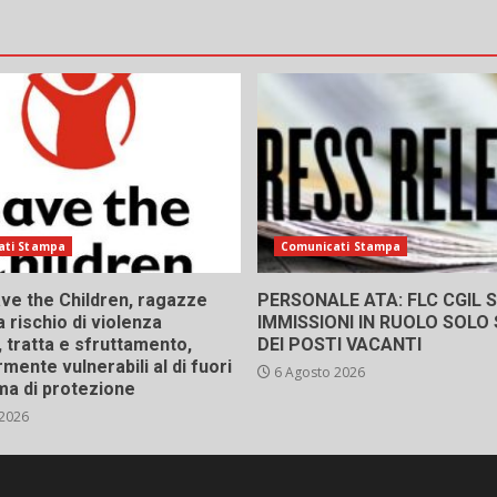
ati Stampa
Comunicati Stampa
ve the Children, ragazze
PERSONALE ATA: FLC CGIL SI
a rischio di violenza
IMMISSIONI IN RUOLO SOLO
 tratta e sfruttamento,
DEI POSTI VACANTI
rmente vulnerabili al di fuori
6 Agosto 2026
ma di protezione
 2026