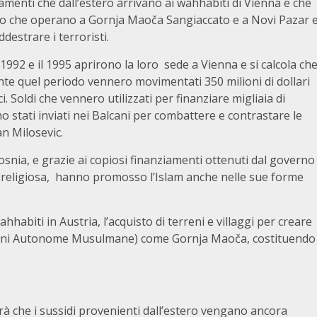
ziamenti che dall’estero arrivano ai wahhabiti di Vienna e che
loro che operano a Gornja Maoča Sangiaccato e a Novi Pazar 
destrare i terroristi.
1992 e il 1995 aprirono la loro sede a Vienna e si calcola ch
nte quel periodo vennero movimentati 350 milioni di dollari
. Soldi che vennero utilizzati per finanziare migliaia di
o stati inviati nei Balcani per combattere e contrastare le
n Milosevic.
 Bosnia, e grazie ai copiosi finanziamenti ottenuti dal governo
ne religiosa, hanno promosso l’Islam anche nelle sue forme
ahhabiti in Austria, l’acquisto di terreni e villaggi per creare
ni Autonome Musulmane) come Gornja Maoča, costituendo
rà che i sussidi provenienti dall’estero vengano ancora