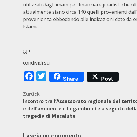
utilizzati dagli imam per finanziare jihadisti che ol
attualmente siano circa 140 quelli provenienti dall
provenienza obbedendo alle indicazioni date da or
Islamico.
gjm
condividi su:
Facebook
Twitter
Share
Post
Beitragsnavigation
Zurück
Incontro tra l’Assessorato regionale del territ
e dell’ambiente e Legambiente a seguito dell
tragedia di Macalube
Lascia un commento