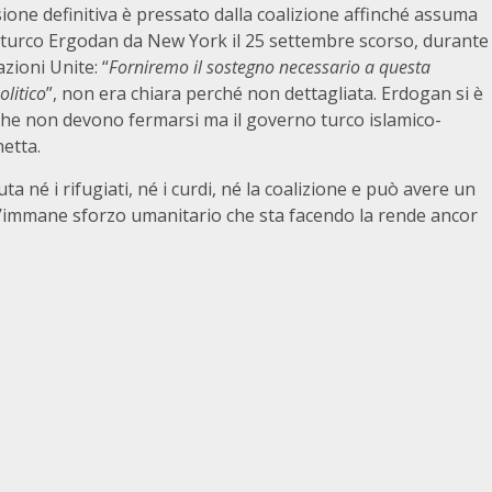
one definitiva è pressato dalla coalizione affinché assuma
e turco Ergodan da New York il 25 settembre scorso, durante
zioni Unite: “
Forniremo il sostegno necessario a questa
olitico
”, non era chiara perché non dettagliata. Erdogan si è
 che non devono fermarsi ma il governo turco islamico-
etta.
 né i rifugiati, né i curdi, né la coalizione e può avere un
 l’immane sforzo umanitario che sta facendo la rende ancor