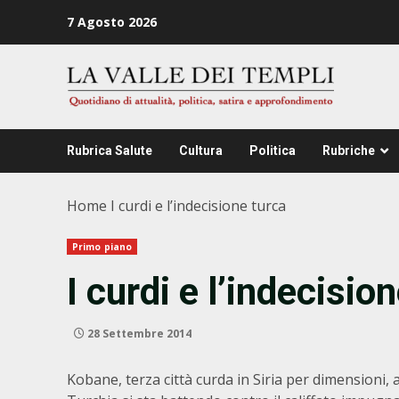
Zum
7 Agosto 2026
Inhalt
springen
Rubrica Salute
Cultura
Politica
Rubriche
Home
I curdi e l’indecisione turca
Primo piano
I curdi e l’indecisio
28 Settembre 2014
Kobane, terza città curda in Siria per dimensioni, a