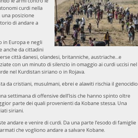
ando le armi contro le
 autonomi curdi nella
a una posizione
torio di andare a
 in Europa e negli
 anche da cittadini
verse città danesi, olandesi, britanniche, austriache…e
iate con un minuto di silenzio in omaggio ai curdi uccisi nel
curde nel Kurdistan siriano o in Rojava.
da cristiani, musulmani, ebrei e alawiti rischia il genocidio
i una settimana di offensive dell’Isis che hanno spinto oltre
maggior parte dei quali provenienti da Kobane stessa. Una
ati siriani.
ste andare e venire di curdi. Da una parte l’esodo di famiglie
di armati che vogliono andare a salvare Kobane.