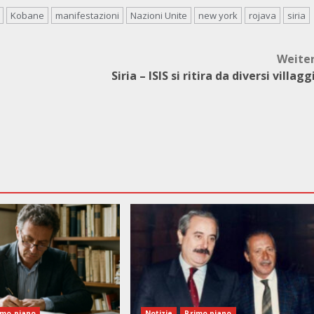
Kobane
manifestazioni
Nazioni Unite
new york
rojava
siria
Weite
Siria – ISIS si ritira da diversi villagg
imo piano
Notizie
Primo piano