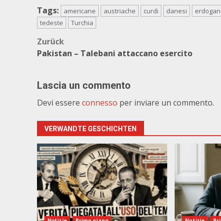
Tags:
americane
austriache
curdi
danesi
erdogan
tedeste
Turchia
Beitragsnavigation
Zurück
Pakistan – Talebani attaccano esercito
Lascia un commento
Devi essere
connesso
per inviare un commento.
VERWANDTE GESCHICHTEN
Notizie
Primo piano
Notizie
Pr