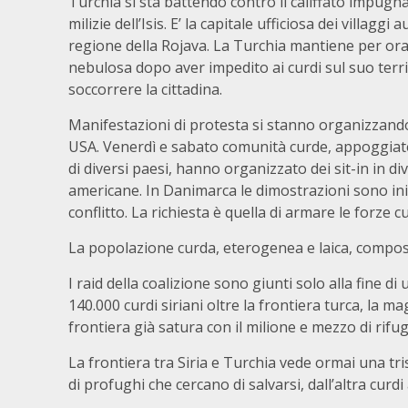
Turchia si sta battendo contro il califfato impugn
milizie dell’Isis. E’ la capitale ufficiosa dei villaggi
regione della Rojava. La Turchia mantiene per or
nebulosa dopo aver impedito ai curdi sul suo terri
soccorrere la cittadina.
Manifestazioni di protesta si stanno organizzando
USA. Venerdì e sabato comunità curde, appoggiate
di diversi paesi, hanno organizzato dei sit-in in di
americane. In Danimarca le dimostrazioni sono iniz
conflitto. La richiesta è quella di armare le forze 
La popolazione curda, eterogenea e laica, composta 
I raid della coalizione sono giunti solo alla fine d
140.000 curdi siriani oltre la frontiera turca, la 
frontiera già satura con il milione e mezzo di rifugi
La frontiera tra Siria e Turchia vede ormai una tri
di profughi che cercano di salvarsi, dall’altra cur