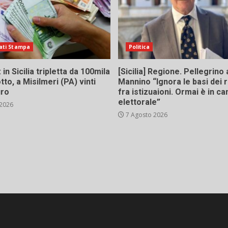
ati Stampa
Politica
in Sicilia tripletta da 100mila
[Sicilia] Regione. Pellegrino 
tto, a Misilmeri (PA) vinti
Mannino “Ignora le basi dei 
uro
fra istizuaioni. Ormai è in 
elettorale”
 2026
7 Agosto 2026