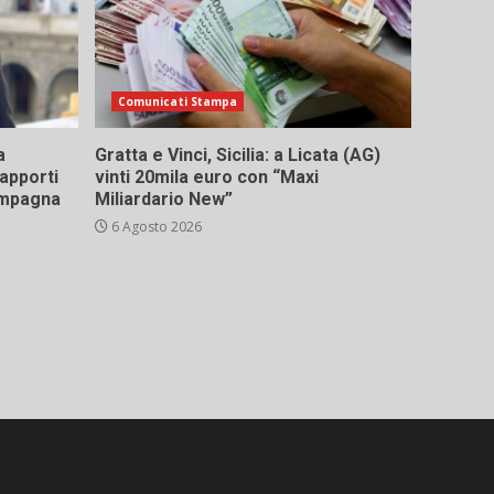
Comunicati Stampa
a
Gratta e Vinci, Sicilia: a Licata (AG)
rapporti
vinti 20mila euro con “Maxi
campagna
Miliardario New”
6 Agosto 2026