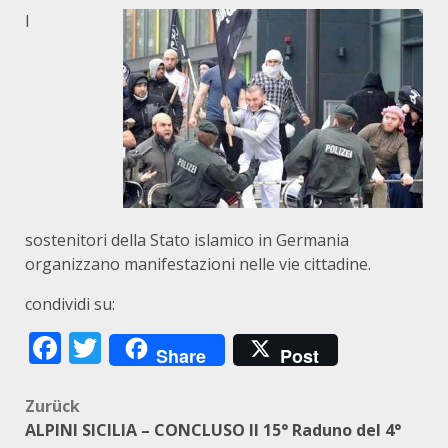
I
sostenitori della Stato islamico in Germania
organizzano manifestazioni nelle vie cittadine.
condividi su:
Facebook
Twitter
Share
Post
Beitragsnavigation
Zurück
ALPINI SICILIA – CONCLUSO Il 15° Raduno del 4°