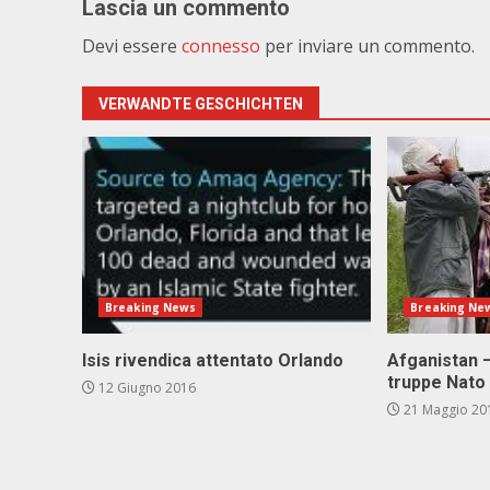
Lascia un commento
Devi essere
connesso
per inviare un commento.
VERWANDTE GESCHICHTEN
Breaking News
Breaking Ne
Isis rivendica attentato Orlando
Afganistan –
truppe Nato
12 Giugno 2016
21 Maggio 20