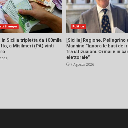
ati Stampa
Politica
in Sicilia tripletta da 100mila
[Sicilia] Regione. Pellegrino 
tto, a Misilmeri (PA) vinti
Mannino “Ignora le basi dei 
uro
fra istizuaioni. Ormai è in 
elettorale”
 2026
7 Agosto 2026