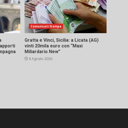
Comunicati Stampa
a
Gratta e Vinci, Sicilia: a Licata (AG)
rapporti
vinti 20mila euro con “Maxi
campagna
Miliardario New”
6 Agosto 2026