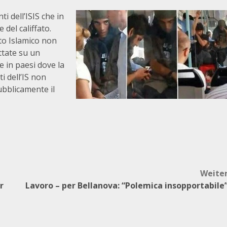
 dell’ISIS che in
del califfato.
ato Islamico non
ttate su un
 in paesi dove la
i dell’IS non
bblicamente il
Weite
r
Lavoro – per Bellanova: “Polemica insopportabile