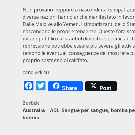
Non provano neppure a nascondersi i simpatizzanti
diverse nazioni hanno anche manifestato in favore 
Dalle Maldive allo Yemen, i simpatizzanti dello St
nascondono le proprie tendenze. Queste foto sca
mezzo pubblico a Istanbul dimostrano come anche
repressione potrebbe essere più severa gli attivist
temono le eventuali conseguenze del mostrare pu
proprio sostegno al califfato.
condividi su:
Facebook
Twitter
Share
Post
Beitragsnavigation
Zurück
Australia – ADL: Sangue per sangue, bomba pe
bomba