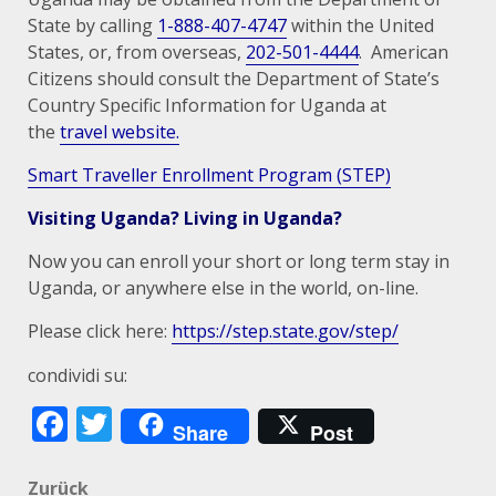
State by calling
1-888-407-4747
within the United
States, or, from overseas,
202-501-4444
. American
Citizens should consult the Department of State’s
Country Specific Information for Uganda at
the
travel website.
Smart Traveller Enrollment Program (STEP)
Visiting Uganda? Living in Uganda?
Now you can enroll your short or long term stay in
Uganda, or anywhere else in the world, on-line.
Please click here:
https://step.state.gov/step/
condividi su:
Facebook
Twitter
Share
Post
Beitragsnavigation
Zurück