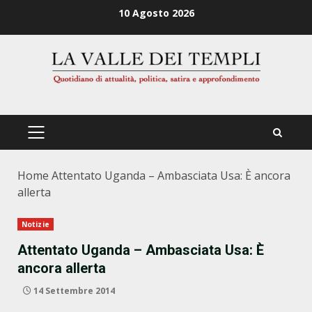
Zum
10 Agosto 2026
Inhalt
springen
PRIMÄRES
MENÜ
Home
Attentato Uganda – Ambasciata Usa: È ancora
allerta
Notizie
Attentato Uganda – Ambasciata Usa: È
ancora allerta
14 Settembre 2014