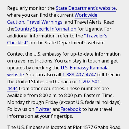
Regularly monitor the
State Department’s website
,
where you can find the current
Worldwide
Caution
,
Travel Warnings
, and Travel Alerts. Read
the
Country Specific Information
for Uganda. For
additional information, refer to the
“Traveler’s
Checklist”
on the State Department’s website.
Contact the U.S. embassy for up-to-date information
on travel restrictions. You can stay in touch and get
updates by checking the
U.S. Embassy Kampala
website
. You can also call
1-888-407-4747
toll-free in
the United States and Canada or
1-202-501-
4444
from other countries. These numbers are
available from 8:00 a.m. to 8:00 p.m. Eastern Time,
Monday through Friday (except U.S. federal holidays).
Follow us on
Twitter
and
Facebook
to have travel
information at your fingertips.
The U.S. Embassy is located at Plot 1577 Ggaba Road.