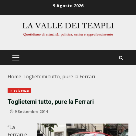
Zum
9 Agosto 2026
Inhalt
springen
PRIMÄRES
MENÜ
Home
Toglietemi tutto, pure la Ferrari
In evidenza
Toglietemi tutto, pure la Ferrari
9 Settembre 2014
“La
Ferrari è