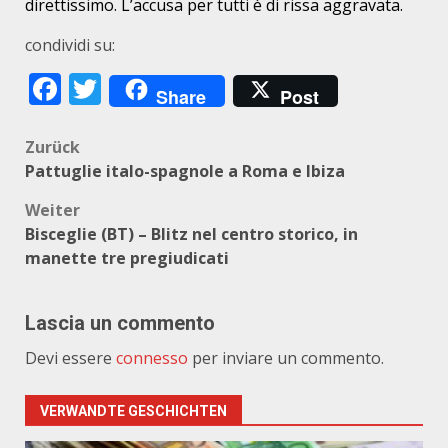
direttissimo. L’accusa per tutti è di rissa aggravata.
condividi su:
Facebook
Twitter
Share
Post
Beitragsnavigation
Zurück
Pattuglie italo-spagnole a Roma e Ibiza
Weiter
Bisceglie (BT) – Blitz nel centro storico, in
manette tre pregiudicati
Lascia un commento
Devi essere
connesso
per inviare un commento.
VERWANDTE GESCHICHTEN