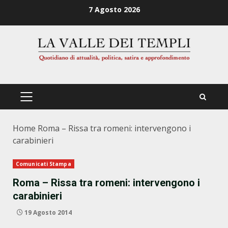
Zum
7 Agosto 2026
Inhalt
springen
PRIMÄRES
MENÜ
Home
Roma – Rissa tra romeni: intervengono i
carabinieri
Comunicati Stampa
Roma – Rissa tra romeni: intervengono i
carabinieri
19 Agosto 2014