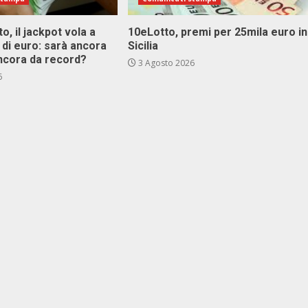
o, il jackpot vola a
10eLotto, premi per 25mila euro in
i di euro: sarà ancora
Sicilia
ncora da record?
3 Agosto 2026
6