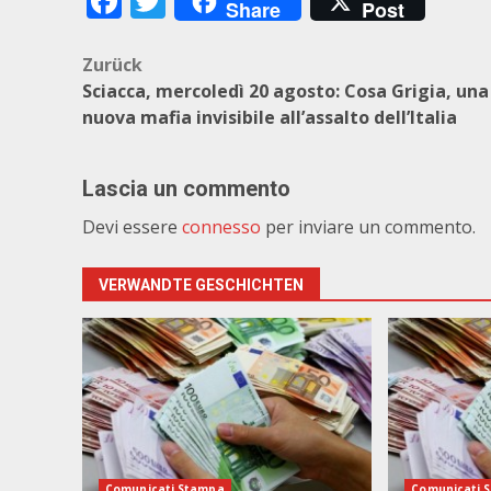
Facebook
Twitter
Share
Post
Beitragsnavigation
Zurück
Sciacca, mercoledì 20 agosto: Cosa Grigia, una
nuova mafia invisibile all’assalto dell’Italia
Lascia un commento
Devi essere
connesso
per inviare un commento.
VERWANDTE GESCHICHTEN
Comunicati Stampa
Comunicati 