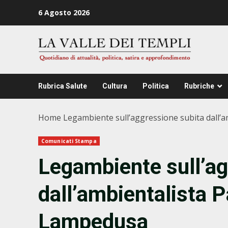
Zum
6 Agosto 2026
Inhalt
springen
Rubrica Salute
Cultura
Politica
Rubriche
Home
Legambiente sull’aggressione subita dall’
Comunicati Stampa
Legambiente sull’ag
dall’ambientalista 
Lampedusa