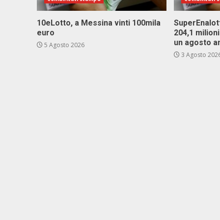
10eLotto, a Messina vinti 100mila
SuperEnalott
euro
204,1 milion
un agosto a
5 Agosto 2026
3 Agosto 202