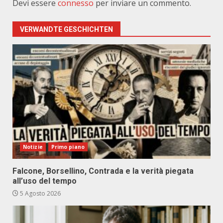
Devi essere
connesso
per inviare un commento.
VERWANDTE GESCHICHTEN
Notizie
Primo piano
Falcone, Borsellino, Contrada e la verità piegata
all’uso del tempo
5 Agosto 2026