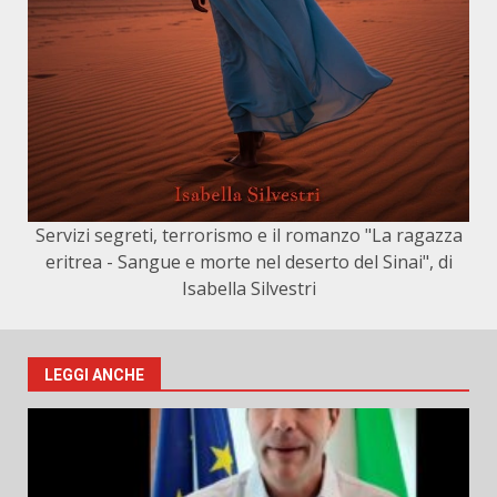
Servizi segreti, terrorismo e il romanzo "La ragazza
eritrea - Sangue e morte nel deserto del Sinai", di
Isabella Silvestri
LEGGI ANCHE