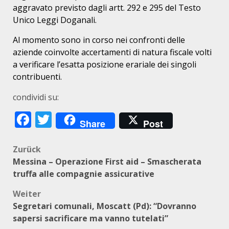
aggravato previsto dagli artt. 292 e 295 del Testo
Unico Leggi Doganali.
Al momento sono in corso nei confronti delle
aziende coinvolte accertamenti di natura fiscale volti
a verificare l’esatta posizione erariale dei singoli
contribuenti.
condividi su:
Facebook
Twitter
Share
Post
Beitragsnavigation
Zurück
Messina – Operazione First aid – Smascherata
truffa alle compagnie assicurative
Weiter
Segretari comunali, Moscatt (Pd): “Dovranno
sapersi sacrificare ma vanno tutelati”