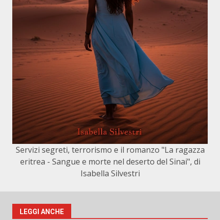
Servizi segreti, terrorismo e il romanzo "La ragazza
eritrea - Sangue e morte nel deserto del Sinai", di
Isabella Silvestri
LEGGI ANCHE