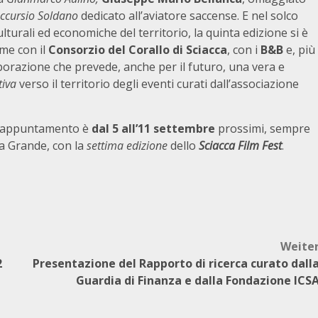
ccursio Soldano
dedicato all’aviatore saccense. E nel solco
ulturali ed economiche del territorio, la quinta edizione si è
ame con il
Consorzio del Corallo di Sciacca
, con i
B&B
e, più
borazione che prevede, anche per il futuro, una vera e
tiva
verso il territorio degli eventi curati dall’associazione
l’appuntamento è
dal 5 all’11 settembre
prossimi, sempre
a Grande, con la
settima edizione
dello
Sciacca Film Fest
.
Weite
2
Presentazione del Rapporto di ricerca curato dall
Guardia di Finanza e dalla Fondazione ICS