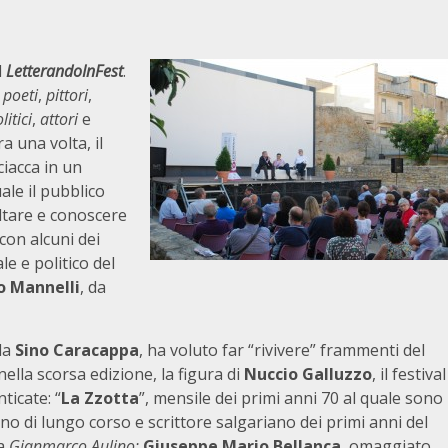
l
LetterandoInFest
.
,
poeti
,
pittori
,
litici
,
attori
e
 una volta, il
ciacca in un
ale il pubblico
ltare e conoscere
con alcuni dei
le e politico del
o Mannelli
, da
da
Sino Caracappa
, ha voluto far “rivivere” frammenti del
nella scorsa edizione, la figura di
Nuccio Galluzzo
, il festival
ticate: “
La Zzotta
”, mensile dei primi anni 70 al quale sono
no di lungo corso e scrittore salgariano dei primi anni del
da
Gianmarco Aulino;
Giuseppe Mario Bellanca
, omaggiato