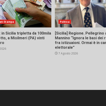
ati Stampa
Politica
in Sicilia tripletta da 100mila
[Sicilia] Regione. Pellegrino 
tto, a Misilmeri (PA) vinti
Mannino “Ignora le basi dei 
uro
fra istizuaioni. Ormai è in 
elettorale”
 2026
7 Agosto 2026