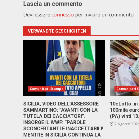
Lascia un commento
Devi essere
connesso
per inviare un commento.
VERWANDTE GESCHICHTEN
Comunicati Stampa
Comunicati 
SICILIA, VIDEO DELL’ASSESSORE
10eLotto: in 
SAMMARTINO: “AVANTI CON LA
100mila euro
TUTELA DEI CACCIATORI”.
(PA) vinti 1
INSORGE IL WWF: “PAROLE
7 Agosto 202
SCONCERTANTI E INACCETTABILI!
MENTRE IN SICILIA CONTINUA LA