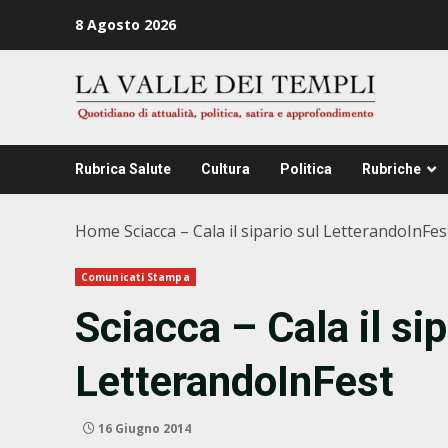
Zum
8 Agosto 2026
Inhalt
springen
Rubrica Salute
Cultura
Politica
Rubriche
Home
Sciacca – Cala il sipario sul LetterandoInFes
Comunicati Stampa
Sciacca – Cala il sip
LetterandoInFest
16 Giugno 2014