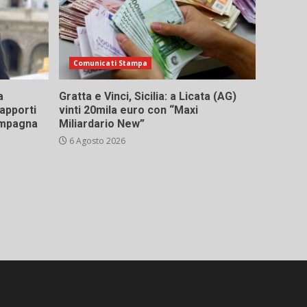
Comunicati Stampa
a
Gratta e Vinci, Sicilia: a Licata (AG)
rapporti
vinti 20mila euro con “Maxi
campagna
Miliardario New”
6 Agosto 2026