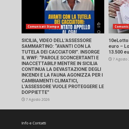
Comunicati Stampa
Comunic
SICILIA, VIDEO DELL’ASSESSORE
10eLotto: 
SAMMARTINO: “AVANTI CON LA
euro – Lo
TUTELA DEI CACCIATORI”. INSORGE
13.500 e
IL WWF: “PAROLE SCONCERTANTI E
7 Agosto
INACCETTABILI! MENTRE IN SICILIA
CONTINUA LA DEVASTAZIONE DEGLI
INCENDI E LA FAUNA AGONIZZA PER I
CAMBIAMENTI CLIMATICI,
L’ASSESSORE VUOLE PROTEGGERE LE
DOPPIETTE”
7 Agosto 2026
Info e Contatti