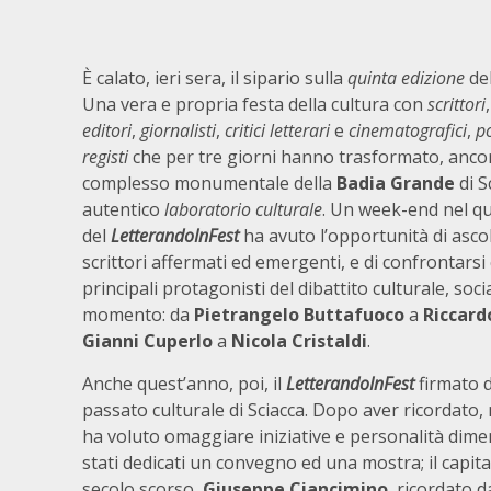
È calato, ieri sera, il sipario sulla
quinta edizione
de
Una vera e propria festa della cultura con
scrittori
editori
,
giornalisti
,
critici letterari
e
cinematografici
,
po
registi
che per tre giorni hanno trasformato, ancora
complesso monumentale della
Badia Grande
di S
autentico
laboratorio culturale
. Un week-end nel qu
del
LetterandoInFest
ha avuto l’opportunità di asco
scrittori affermati ed emergenti, e di confrontarsi 
principali protagonisti del dibattito culturale, socia
momento: da
Pietrangelo Buttafuoco
a
Riccard
Gianni Cuperlo
a
Nicola Cristaldi
.
Anche quest’anno, poi, il
LetterandoInFest
firmato 
passato culturale di Sciacca. Dopo aver ricordato, 
ha voluto omaggiare iniziative e personalità dimen
stati dedicati un convegno ed una mostra; il capita
secolo scorso,
Giuseppe Ciancimino
, ricordato 