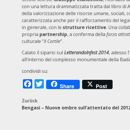
con una lettura drammatizzata tratta dal libro di
A
della valorizzazione delle risorse umane, sociali, c
caratterizzata anche per il rafforzamento del leg
in generale, con le
strutture ricettive
. Una colla
propria
partnership
, a conferma della
forza attrat
culturale “
Il Cortile
”.
Calato il sipario sul
LetterandoInfest 2014
, adesso 
all’interno del complesso monumentale della Badi
condividi su:
Facebook
Twitter
Share
Post
Beitragsnavigation
Zurück
Bengasi – Nuove ombre sull’attentato del 201