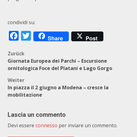
condividi su:
Facebook
Twitter
Share
Post
Beitragsnavigation
Zurück
Giornata Europea dei Parchi – Escursione
ornitologica Foce del Platani e Lago Gorgo
Weiter
In piazza il 2 giugno a Modena – cresce la
mobilitazione
Lascia un commento
Devi essere
connesso
per inviare un commento.