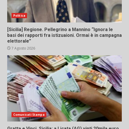
Politica
[Sicilia] Regione. Pellegrino a Mannino “Ignora le
basi dei rapporti fra istizuaioni. Ormai è in campagna
elettorale”
7 Agosto 2026
Comunicati Stampa
Gratta e Vinci, Sicilia: a Licata (AG) vinti 20mila euro