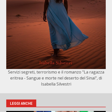
Servizi segreti, terrorismo e il romanzo "La ragazza
eritrea - Sangue e morte nel deserto del Sinai", di
Isabella Silvestri
LEGGI ANCHE