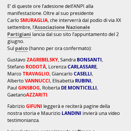
E’ di queste ore l’adesione dell’ANPI alla
manifestazione. Oltre al suo presidente
Carlo
SMURAGLIA
, che interverrà dal podio di via XX
settembre, l’
Associazione Nazionale
Partigiani
lancia dal suo sito l’appuntamento del 2
giugno.
Sul
palco
(hanno per ora confermato):
Gustavo
ZAGREBELSKY
, Sandra
BONSANTI
,
Stefano
RODOTÀ
, Lorenza
CARLASSARE
,
Marco
TRAVAGLIO
, Giancarlo
CASELLI
,
Alberto
VANNUCCI
, Elisabetta
RUBI
NI
,
Paul
GINSBOG
, Roberta
DE MONTICELLI
,
Gaetano
AZZARITI
.
Fabrizio
GIFUNI
leggerà e reciterà pagine della
nostra storia e Maurizio
LANDINI
invierà una video
testimonianza.