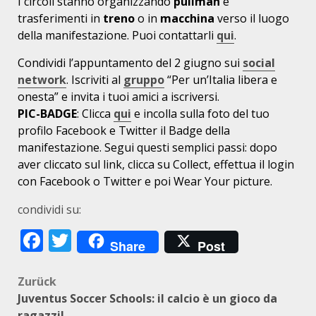
I circoli stanno organizzando
pullman
e
trasferimenti in
treno
o in
macchina
verso il luogo
della manifestazione. Puoi contattarli
qui
.
Condividi l’appuntamento del 2 giugno sui
social
network
. Iscriviti al
gruppo
“Per un’Italia libera e
onesta” e invita i tuoi amici a iscriversi.
PIC-BADGE
: Clicca
qui
e incolla sulla foto del tuo
profilo Facebook e Twitter il Badge della
manifestazione. Segui questi semplici passi: dopo
aver cliccato sul link, clicca su Collect, effettua il login
con Facebook o Twitter e poi Wear Your picture.
condividi su:
Facebook
Twitter
Share
Post
Beitragsnavigation
Zurück
Juventus Soccer Schools: il calcio è un gioco da
ragazzi!