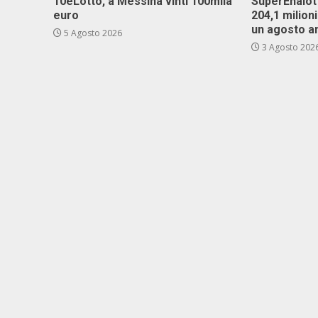
10eLotto, a Messina vinti 100mila
SuperEnalott
euro
204,1 milion
un agosto a
5 Agosto 2026
3 Agosto 202