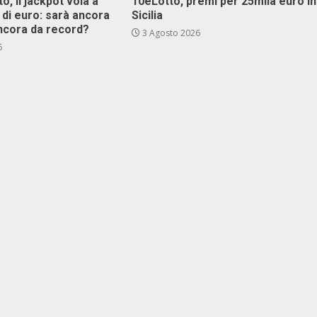
o, il jackpot vola a
10eLotto, premi per 25mila euro in
i di euro: sarà ancora
Sicilia
ncora da record?
3 Agosto 2026
6