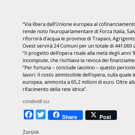
“Via libera dall’Unione europea al cofinanziamen
rende noto l’europarlamentare di Forza Italia, Sal
rifornirà d’acqua le province di Trapani, Agrigent
Ovest servirà 24 Comuni per un totale di 441.060 a
“Il progetto dell’opera risale alla metà degli anni 
incompiute, che rischiava la revoca dei finanziamen
“Per fortuna – conclude Iacolino – questo pericolo
lavori. Il costo ammissibile dell’opera, sulla qual
europea, ammonta a 65,2 milioni di euro. Oltre all
rifacimento della rete idrica”.
condividi su:
Facebook
Twitter
Share
Post
Beitragsnavigation
Zurück