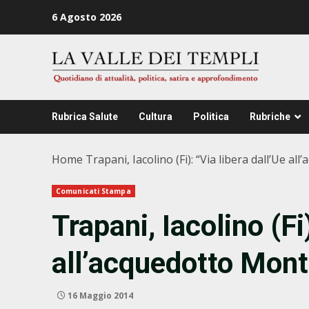
Zum
6 Agosto 2026
Inhalt
springen
Rubrica Salute
Cultura
Politica
Rubriche
Home
Trapani, Iacolino (Fi): “Via libera dall’Ue 
Comunicati Stampa
Trapani, Iacolino (Fi
all’acquedotto Mon
16 Maggio 2014