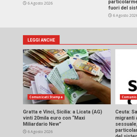
particolarme
6 Agosto 2026
fuori del si
6 Agosto 202
LEGGI ANCHE
Comunicati Stampa
Comunic
Gratta e Vinci, Sicilia: a Licata (AG)
Ceuta: Sa
vinti 20mila euro con “Maxi
migranti 
Miliardario New”
sessuale,
particola
6 Agosto 2026
del siste