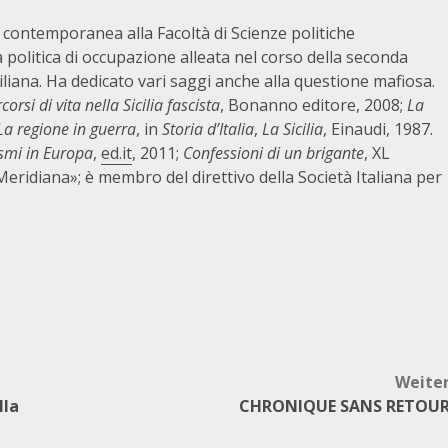
 contemporanea alla Facoltà di Scienze politiche
a politica di occupazione alleata nel corso della seconda
iliana. Ha dedicato vari saggi anche alla questione mafiosa.
orsi di vita nella Sicilia fascista
, Bonanno editore, 2008;
La
La regione in guerra
, in
Storia d’Italia
,
La Sicilia
, Einaudi, 1987.
smi in Europa
,
ed.it
, 2011;
Confessioni di un brigante
, XL
«Meridiana»; è membro del direttivo della Società Italiana per
Weite
lla
CHRONIQUE SANS RETOU