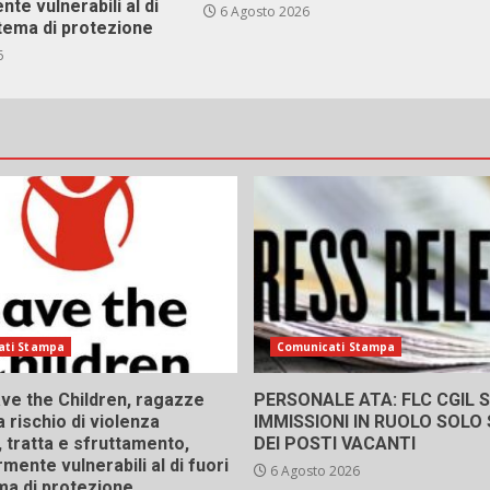
nte vulnerabili al di
6 Agosto 2026
stema di protezione
6
ati Stampa
Comunicati Stampa
ve the Children, ragazze
PERSONALE ATA: FLC CGIL SI
a rischio di violenza
IMMISSIONI IN RUOLO SOLO
 tratta e sfruttamento,
DEI POSTI VACANTI
rmente vulnerabili al di fuori
6 Agosto 2026
ma di protezione