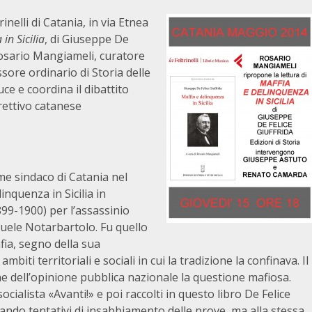
inelli di Catania, in via Etnea
in Sicilia
, di Giuseppe De
. Rosario Mangiameli, curatore
sore ordinario di Storia delle
uce e coordina il dibattito
rettivo catanese
me sindaco di Catania nel
inquenza in Sicilia in
99-1900) per l’assassinio
nuele Notarbartolo. Fu quello
fia, segno della sua
mbiti territoriali e sociali in cui la tradizione la confinava. Il
ne dell’opinione pubblica nazionale la questione mafiosa.
ocialista «Avanti!» e poi raccolti in questo libro De Felice
ando tentativi di insabbiamento delle prove, ma alla stessa