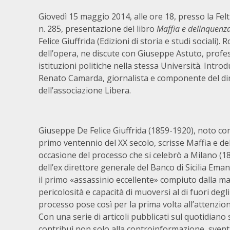
Giovedì 15 maggio 2014, alle ore 18, presso la Feltr
n. 285, presentazione del libro
Maffia e delinquenza 
Felice Giuffrida (Edizioni di storia e studi sociali)
dell’opera, ne discute con Giuseppe Astuto, profes
istituzioni politiche nella stessa Università. Introd
Renato Camarda, giornalista e componente del di
dell’associazione Libera.
Giuseppe De Felice Giuffrida (1859-1920), noto co
primo ventennio del XX secolo, scrisse Maffia e del
occasione del processo che si celebrò a Milano (18
dell’ex direttore generale del Banco di Sicilia Ema
il primo «assassinio eccellente» compiuto dalla ma
pericolosità e capacità di muoversi al di fuori degli a
processo pose così per la prima volta all’attenzio
Con una serie di articoli pubblicati sul quotidiano s
contribuì non solo alla controinformazione, svent