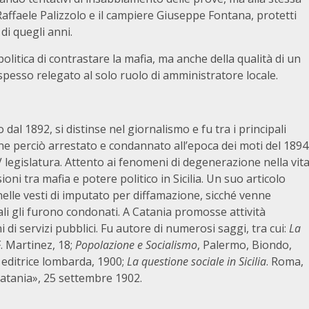
Raffaele Palizzolo e il campiere Giuseppe Fontana, protetti
di quegli anni.
litica di contrastare la mafia, ma anche della qualità di un
spesso relegato al solo ruolo di amministratore locale.
o dal 1892, si distinse nel giornalismo e fu tra i principali
enne perciò arrestato e condannato all’epoca dei moti del 1894
V legislatura. Attento ai fenomeni di degenerazione nella vit
ioni tra mafia e potere politico in Sicilia. Un suo articolo
nelle vesti di imputato per diffamazione, sicché venne
ali gli furono condonati. A Catania promosse attività
 di servizi pubblici. Fu autore di numerosi saggi, tra cui:
La
F. Martinez, 18;
Popolazione e Socialismo
, Palermo, Biondo,
à editrice lombarda, 1900;
La questione sociale in Sicilia
. Roma,
 Catania», 25 settembre 1902.