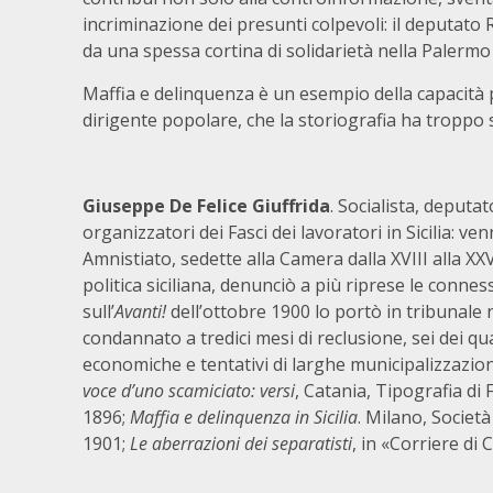
incriminazione dei presunti colpevoli: il deputato 
da una spessa cortina di solidarietà nella Palermo 
Maffia e delinquenza è un esempio della capacità po
dirigente popolare, che la storiografia ha troppo 
Giuseppe De Felice Giuffrida
. Socialista, deputat
organizzatori dei Fasci dei lavoratori in Sicilia: v
Amnistiato, sedette alla Camera dalla XVIII alla XX
politica siciliana, denunciò a più riprese le conness
sull’
Avanti
!
dell’ottobre 1900 lo portò in tribunale 
condannato a tredici mesi di reclusione, sei dei qu
economiche e tentativi di larghe municipalizzazioni
voce d’uno scamiciato: versi
, Catania, Tipografia di 
1896;
Maffia e delinquenza in Sicilia
. Milano, Societ
1901;
Le aberrazioni dei separatisti
, in «Corriere di