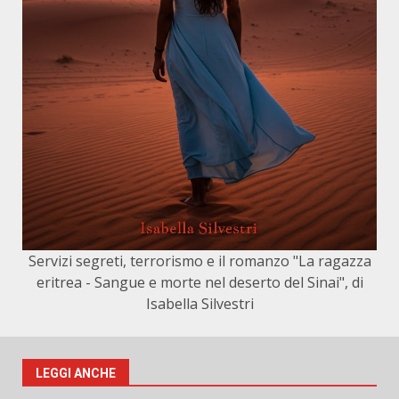
Servizi segreti, terrorismo e il romanzo "La ragazza
eritrea - Sangue e morte nel deserto del Sinai", di
Isabella Silvestri
LEGGI ANCHE