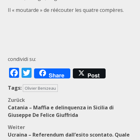
Il « moutarde » de réécouter les quatre compères.
condividi su:
Facebook
Twitter
Share
Post
Tags:
Olivier Benizeau
Beitragsnavigation
Zurück
Catania – Maffia e delinquenza in Sicilia di
Giuseppe De Felice Giuffrida
Weiter
Ucraina – Referendum dall’esito scontato. Quale