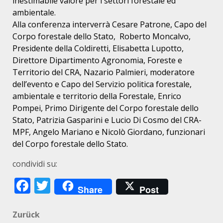
inestimabile valore per i settori forestale ed
ambientale.
Alla conferenza interverrà Cesare Patrone, Capo del
Corpo forestale dello Stato, Roberto Moncalvo,
Presidente della Coldiretti, Elisabetta Lupotto,
Direttore Dipartimento Agronomia, Foreste e
Territorio del CRA, Nazario Palmieri, moderatore
dell’evento e Capo del Servizio politica forestale,
ambientale e territorio della Forestale, Enrico
Pompei, Primo Dirigente del Corpo forestale dello
Stato, Patrizia Gasparini e Lucio Di Cosmo del CRA-
MPF, Angelo Mariano e Nicolò Giordano, funzionari
del Corpo forestale dello Stato.
condividi su:
Facebook
Twitter
Share
Post
Beitragsnavigation
Zurück