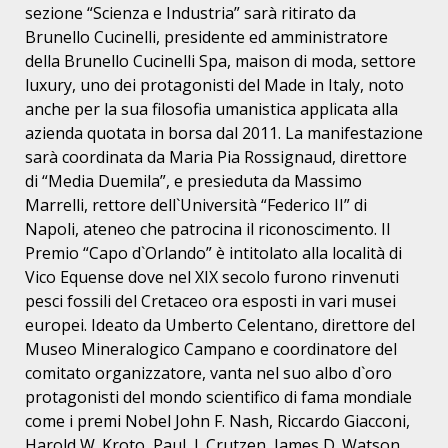
sezione “Scienza e Industria” sarà ritirato da
Brunello Cucinelli, presidente ed amministratore
della Brunello Cucinelli Spa, maison di moda, settore
luxury, uno dei protagonisti del Made in Italy, noto
anche per la sua filosofia umanistica applicata alla
azienda quotata in borsa dal 2011. La manifestazione
sarà coordinata da Maria Pia Rossignaud, direttore
di “Media Duemila”, e presieduta da Massimo
Marrelli, rettore dell`Università “Federico II” di
Napoli, ateneo che patrocina il riconoscimento. Il
Premio “Capo d`Orlando” è intitolato alla località di
Vico Equense dove nel XIX secolo furono rinvenuti
pesci fossili del Cretaceo ora esposti in vari musei
europei. Ideato da Umberto Celentano, direttore del
Museo Mineralogico Campano e coordinatore del
comitato organizzatore, vanta nel suo albo d`oro
protagonisti del mondo scientifico di fama mondiale
come i premi Nobel John F. Nash, Riccardo Giacconi,
Harold W. Kroto, Paul
J. Crutzen, James D. Watson,