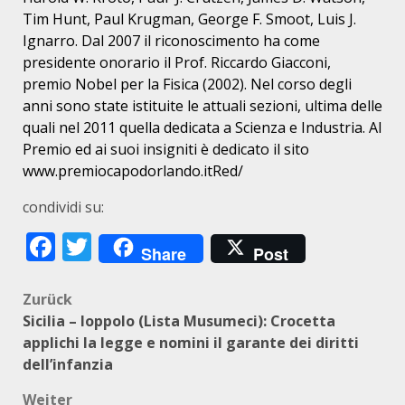
Tim Hunt, Paul Krugman, George F. Smoot, Luis J.
Ignarro. Dal 2007 il riconoscimento ha come
presidente onorario il Prof. Riccardo Giacconi,
premio Nobel per la Fisica (2002). Nel corso degli
anni sono state istituite le attuali sezioni, ultima delle
quali nel 2011 quella dedicata a Scienza e Industria. Al
Premio ed ai suoi insigniti è dedicato il sito
www.premiocapodorlando.itRed/
condividi su:
Facebook
Twitter
Share
Post
Beitragsnavigation
Zurück
Sicilia – Ioppolo (Lista Musumeci): Crocetta
applichi la legge e nomini il garante dei diritti
dell’infanzia
Weiter