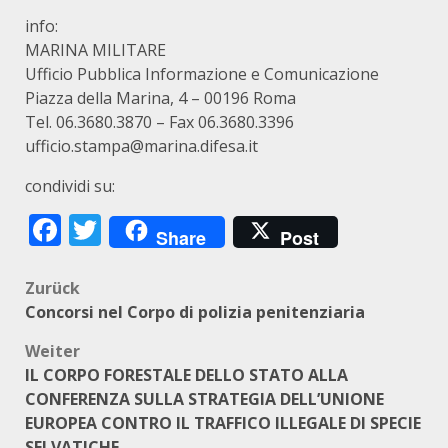
info:
MARINA MILITARE
Ufficio Pubblica Informazione e Comunicazione
Piazza della Marina, 4 – 00196 Roma
Tel. 06.3680.3870 – Fax 06.3680.3396
ufficio.stampa@marina.difesa.it
condividi su:
Facebook
Twitter
Share
Post
Beitragsnavigation
Zurück
Concorsi nel Corpo di polizia penitenziaria
Weiter
IL CORPO FORESTALE DELLO STATO ALLA
CONFERENZA SULLA STRATEGIA DELL’UNIONE
EUROPEA CONTRO IL TRAFFICO ILLEGALE DI SPECIE
SELVATICHE