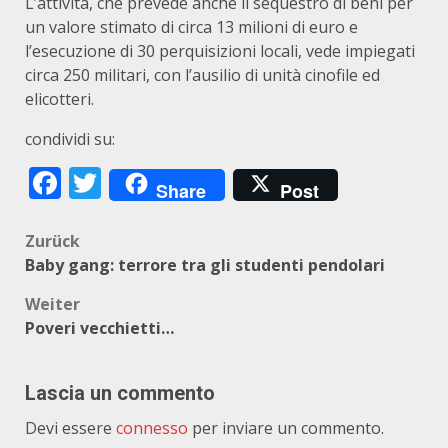
L’attività, che prevede anche il sequestro di beni per
un valore stimato di circa 13 milioni di euro e
l’esecuzione di 30 perquisizioni locali, vede impiegati
circa 250 militari, con l’ausilio di unità cinofile ed
elicotteri.
condividi su:
Facebook
Twitter
Share
Post
Beitragsnavigation
Zurück
Baby gang: terrore tra gli studenti pendolari
Weiter
Poveri vecchietti…
Lascia un commento
Devi essere
connesso
per inviare un commento.