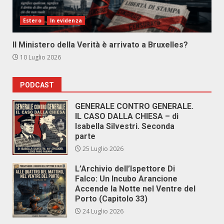
Estero
In evidenza
Il Ministero della Verità è arrivato a Bruxelles?
10 Luglio 2026
PODCAST
GENERALE CONTRO GENERALE.
IL CASO DALLA CHIESA – di
Isabella Silvestri. Seconda
parte
25 Luglio 2026
L’Archivio dell’Ispettore Di
Falco: Un Incubo Arancione
Accende la Notte nel Ventre del
Porto (Capitolo 33)
24 Luglio 2026