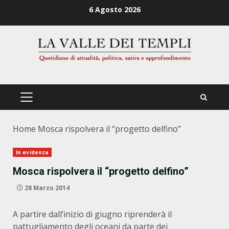
Zum
6 Agosto 2026
Inhalt
springen
PRIMÄRES
MENÜ
Home
Mosca rispolvera il “progetto delfino”
In evidenza
Mosca rispolvera il “progetto delfino”
28 Marzo 2014
A partire dall’inizio di giugno riprenderà il
pattugliamento degli oceani da parte dei