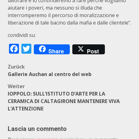
lavorare e lo continueremo a fare perchè vogliamo
aiutare i poveri, ma nessuno si illuda che
interromperemo il percorso di moralizzazione e
liberazione di tale bacino dalla mafia e dalle clientele”.
condividi su:
Facebook
Twitter
Share
Post
Beitragsnavigation
Zurück
Gallerie Auchan al centro del web
Weiter
IOPPOLO: SULL’ISTITUTO D’ARTE PER LA
CERAMICA DI CALTAGIRONE MANTENERE VIVA
L’ATTENZIONE
Lascia un commento