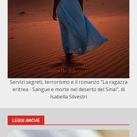
Servizi segreti, terrorismo e il romanzo "La ragazza
eritrea - Sangue e morte nel deserto del Sinai", di
Isabella Silvestri
LEGGI ANCHE