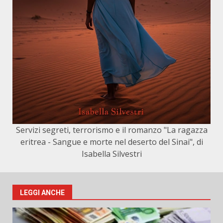
Servizi segreti, terrorismo e il romanzo "La ragazza
eritrea - Sangue e morte nel deserto del Sinai", di
Isabella Silvestri
LEGGI ANCHE