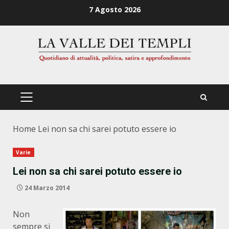
Zum
7 Agosto 2026
Inhalt
springen
PRIMÄRES
MENÜ
Home
Lei non sa chi sarei potuto essere io
Varie
Lei non sa chi sarei potuto essere io
24 Marzo 2014
Non
sempre si