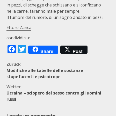
in pezzi, di schegge che schizzano e si conficcano
nella carne, faranno male per sempre.
Il tumore del rumore, di un sogno andato in pezzi.
Ettore Zanca
condividi su:
Facebook
Twitter
Share
Post
Beitragsnavigation
Zurück
Modifiche alle tabelle delle sostanze
stupefacenti e psicotrope
Weiter
Ucraina – sciopero del sesso contro gli uomini
russi