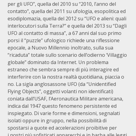
per gli UFO”, quella del 2010 su “2010, l’anno del
contatto”, quella del 2011 su ufologia, esopolitica ed
esodiplomazia, quella del 2012 su “UFO e alieni: quali
interlocutori sulla Terra?” e quella del 2013 su “Dagli
UFO al contatto di massa”, a 67 anni dal suo primo
porsi il “puzzle” ufologico richiede una riflessione
epocale, a Nuovo Millennio inoltrato, sulla sua
“ricaduta” totale sullo scenario dell’odierno ‘Villaggio
globale” dominato da Internet. Un problema
estraneo che sembra sempre di più interagire ed
interferire con la nostra realtà quotidiana, piaccia o
no. La sigla anglosassone UFO (da “Unidentified
Flying Objects”, oggetti volanti non identificati)
coniata dall’USAF, l’Aeronautica Militare americana,
indica dal 1947 questo fenomeno persistente ed
inspiegato. Di varie forme e dimensioni, segnalati
isolati oppure in gruppo, nella possibilità di
spostarsi a quote ed accelerazioni proibitive per
i nostri più sofisticati apparecchi e in barba alle leggi