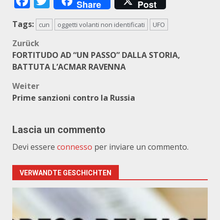
Facebook
Twitter
Share
Post
Tags:
cun
oggetti volanti non identificati
UFO
Beitragsnavigation
Zurück
FORTITUDO AD “UN PASSO” DALLA STORIA,
BATTUTA L’ACMAR RAVENNA
Weiter
Prime sanzioni contro la Russia
Lascia un commento
Devi essere
connesso
per inviare un commento.
VERWANDTE GESCHICHTEN