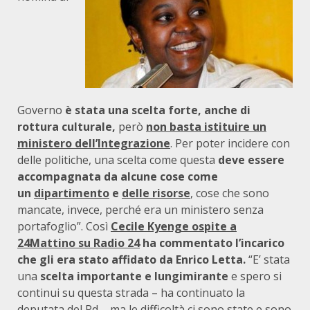
Governo
è stata una scelta forte, anche di
rottura culturale,
però
non basta istituire un
ministero dell’Integrazione
. Per poter incidere con
delle politiche, una scelta come questa
deve essere
accompagnata da alcune cose come
un
dipartimento
e
delle risorse
, cose che sono
mancate, invece, perché era un ministero senza
portafoglio”. Così
Cecile Kyenge ospite a
24Mattino su Radio
24
ha commentato l’incarico
che gli era stato affidato da Enrico Letta.
“E’ stata
una
scelta importante e lungimirante
e spero si
continui su questa strada
– ha continuato la
deputata del Pd
– ma le difficoltà ci sono state e sono