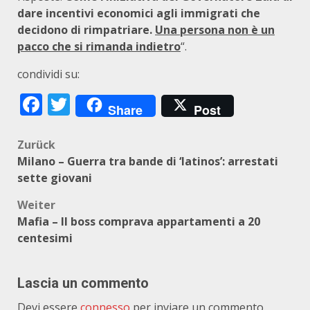
dare incentivi economici agli immigrati che
decidono di rimpatriare.
Una persona non è un
pacco che si rimanda indietro
“.
condividi su:
Facebook
Twitter
Share
Post
Beitragsnavigation
Zurück
Milano – Guerra tra bande di ‘latinos’: arrestati
sette giovani
Weiter
Mafia – Il boss comprava appartamenti a 20
centesimi
Lascia un commento
Devi essere
connesso
per inviare un commento.