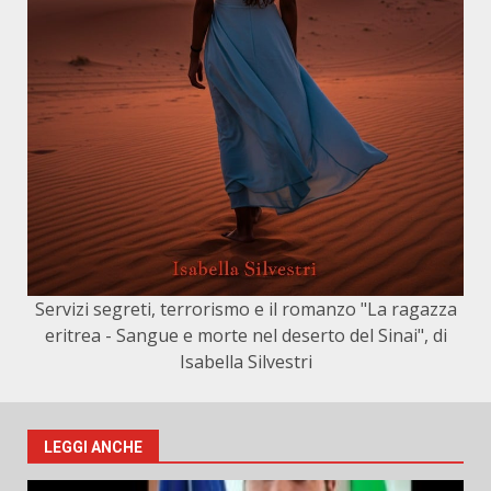
Servizi segreti, terrorismo e il romanzo "La ragazza
eritrea - Sangue e morte nel deserto del Sinai", di
Isabella Silvestri
LEGGI ANCHE