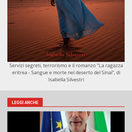
Servizi segreti, terrorismo e il romanzo "La ragazza
eritrea - Sangue e morte nel deserto del Sinai", di
Isabella Silvestri
LEGGI ANCHE